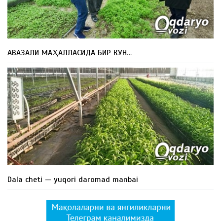
АВАЗАЛИ МАҲАЛЛАСИДА БИР КУН…
Dala cheti — yuqori daromad manbai