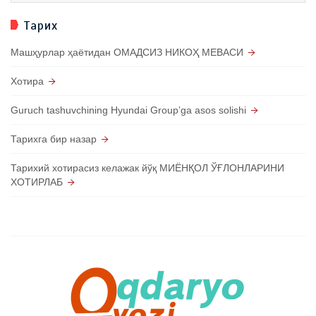
Тарих
Машҳурлар ҳаётидан ОМАДСИЗ НИКОҲ МЕВАСИ
Хотира
Guruch tashuvchining Hyundai Groupʼga asos solishi
Тарихга бир назар
Тарихий хотирасиз келажак йўқ МИЁНҚОЛ ЎҒЛОНЛАРИНИ
ХОТИРЛАБ