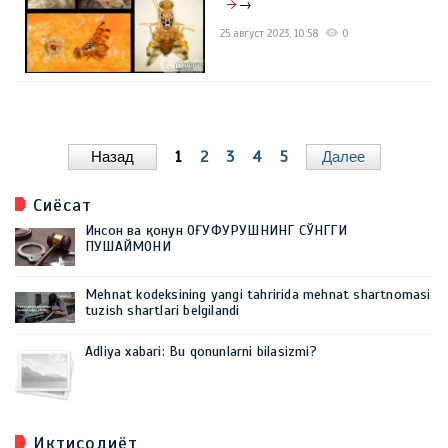
→
25 август 2023, 10:58
0
Назад
1
2
3
4
5
Далее
Сиёсат
Инсон ва қонун ОҒУФУРУШНИНГ СЎНГГИ
ПУШАЙМОНИ
Mehnat kodeksining yangi tahririda mehnat shartnomasi
tuzish shartlari belgilandi
Adliya xabari: Bu qonunlarni bilasizmi?
Иқтисодиёт