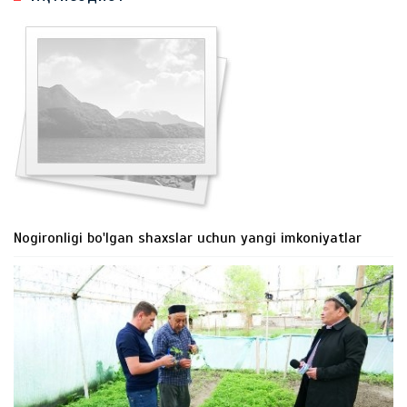
Nogironligi bo'lgan shaxslar uchun yangi imkoniyatlar