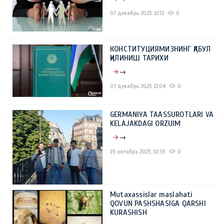
07 декабрь 2023, 12:51
0
КОНСТИТУЦИЯМИЗНИНГ ҚАБУЛ
ҚИЛИНИШ ТАРИХИ
→
07 декабрь 2023, 11:04
0
GERMANIYA TAASSUROTLARI VA
KELAJAKDAGI ORZUIM
→
19 октябрь 2023, 10:59
0
Mutaxassislar maslahati
QOVUN PASHSHASIGA QARSHI
KURASHISH