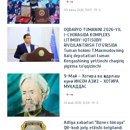
→
09 июнь 2026, 13:05
0
OQDARYO TUMANINI 2026-YIL
I-CHORAGIDA KOMPLEKS
IJTIMOIY-IQTISODIY
RIVOJLANTIRISH TO'G'RISIDA
Tuman hokimi T.Maxmudovning
Xalq deputatlari tuman
Kengashining yettinchi chaqiriq
yigirma to'qqizinchi
sessiyasidagi hisoboti
9-Май – Хотира ва қадрлаш
→
куни ИНСОН АЗИЗ – ХОТИРА
МУҚАДДАС
08 июнь 2026, 14:44
0
→
01 май 2026, 11:08
0
Adliya xabarlari "Biznes himoya"
QR-kodi joriy etilishi belgilandi