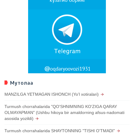
Мутолаа
MANZILGA YETMAGAN ISHONCH (Yo'l xotiralari)
Turmush chorrahalarida "QO'SHNIMNING KO'ZIGA QARAY
OLMAYAPMAN" (Ushbu hikoya bir amaldorning afsus-nadomati
asosida yozildi)
Turmush chorrahalarida SHAYTONNING "TISHI O'TMADI"