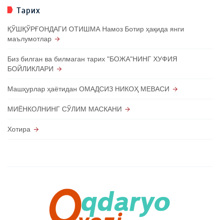
Тарих
ҚЎШҚЎРҒОНДАГИ ОТИШМА Намоз Ботир ҳақида янги
маълумотлар
Биз билган ва билмаган тарих "БОЖА"НИНГ ХУФИЯ
БОЙЛИКЛАРИ
Машҳурлар ҳаётидан ОМАДСИЗ НИКОҲ МЕВАСИ
МИЁНКОЛНИНГ СЎЛИМ МАСКАНИ
Хотира