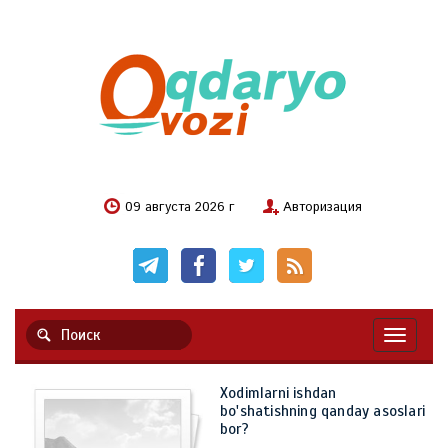
09 августа 2026 г
Авторизация
Навигац
Xodimlarni ishdan
bo'shatishning qanday asoslari
bor?