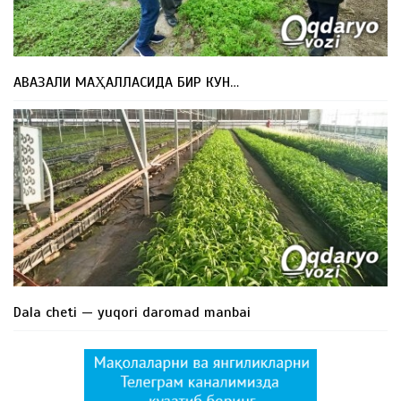
АВАЗАЛИ МАҲАЛЛАСИДА БИР КУН…
Dala cheti — yuqori daromad manbai