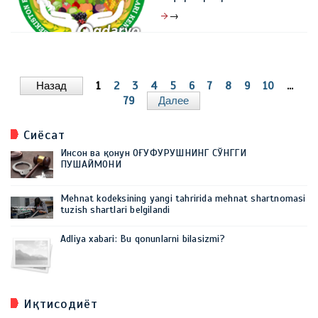
→
30 март 2026, 10:49
0
Назад
1
2
3
4
5
6
7
8
9
10
...
79
Далее
Сиёсат
Инсон ва қонун ОҒУФУРУШНИНГ СЎНГГИ
ПУШАЙМОНИ
Mehnat kodeksining yangi tahririda mehnat shartnomasi
tuzish shartlari belgilandi
Adliya xabari: Bu qonunlarni bilasizmi?
Иқтисодиёт