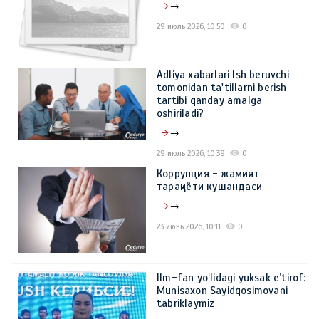
→
29 июль 2026, 10:50
0
Adliya xabarlari Ish beruvchi
tomonidan ta'tillarni berish
tartibi qanday amalga
oshiriladi?
→
29 июль 2026, 10:39
0
Коррупция - жамият
тараққиёти кушандаси
→
23 июнь 2026, 10:11
0
Ilm-fan yo‘lidagi yuksak e’tirof:
Munisaxon Sayidqosimovani
tabriklaymiz