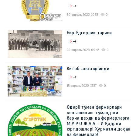
→
30 апрель 2026, 10:38
0
Бир ёдгорлик тарихи
→
29 апрель 2026, 09:43
0
Китоб совға қилинди
→
15 апрель 2026, 13:37
0
Оқдарё туман фермерлари
кенгашининг тумандаги
барча деҳқон ва фермерларга
М У Р О Ж А А Т И Қадрли
юртдошлар! Ҳурматли деҳқон
ва фермерлар!