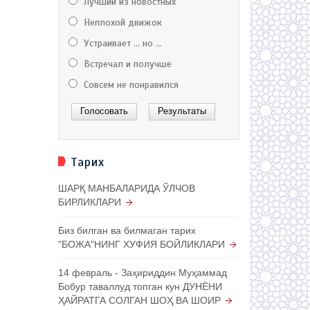
Лучший из новостных
Неплохой движок
Устраивает ... но ...
Встречал и получше
Совсем не понравился
Тарих
ШАРҚ МАНБАЛАРИДА ЎЛЧОВ
БИРЛИКЛАРИ
Биз билган ва билмаган тарих
"БОЖА"НИНГ ХУФИЯ БОЙЛИКЛАРИ
14 февраль - Заҳириддин Муҳаммад
Бобур таваллуд топган кун ДУНЁНИ
ҲАЙРАТГА СОЛГАН ШОҲ ВА ШОИР