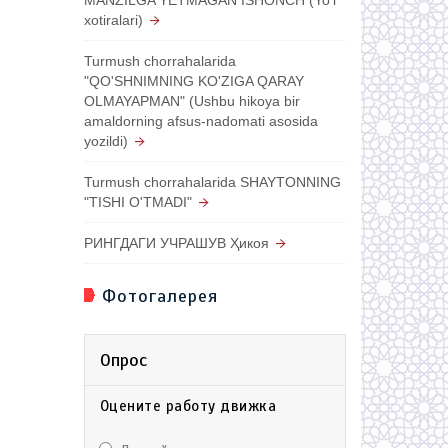
xotiralari)
Turmush chorrahalarida
"QO'SHNIMNING KO'ZIGA QARAY
OLMAYAPMAN" (Ushbu hikoya bir
amaldorning afsus-nadomati asosida
yozildi)
Turmush chorrahalarida SHAYTONNING
"TISHI O'TMADI"
РИНГДАГИ УЧРАШУВ Ҳикоя
Фотогалерея
Опрос
Оцените работу движка