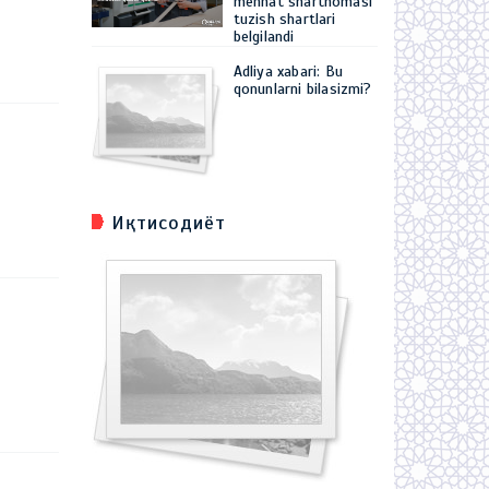
mehnat shartnomasi
tuzish shartlari
belgilandi
Adliya xabari: Bu
qonunlarni bilasizmi?
Иқтисодиёт