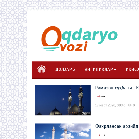
ДОЛЗАРБ
ЯНГИЛИКЛАР
ИҚТИС
Рамазон суҳбати..
→
18 март 2026, 09:46
0
Фахрлансак арзийд
→