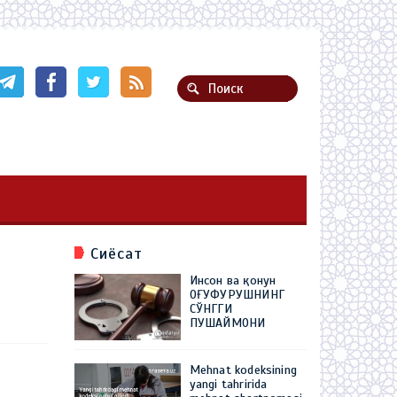
Сиёсат
Инсон ва қонун
ОҒУФУРУШНИНГ
СЎНГГИ
ПУШАЙМОНИ
Mehnat kodeksining
yangi tahririda