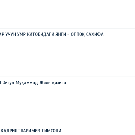
АР УЧУН УМР КИТОБИДАГИ ЯНГИ - ОППОҚ САҲИФА
 Ойгул Муҳаммад Жиян қизига
А ҚАДРИЯТЛАРИМИЗ ТИМСОЛИ