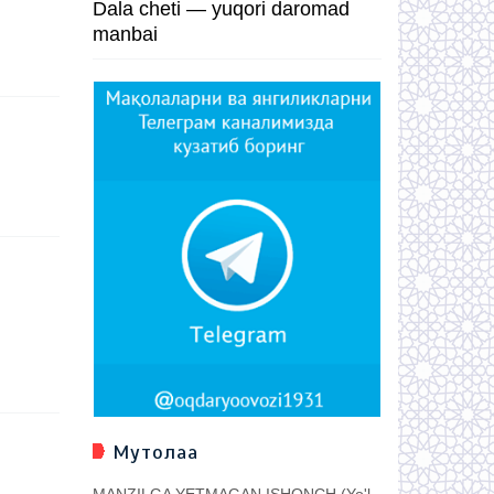
Dala cheti — yuqori daromad
manbai
Мутолаа
MANZILGA YETMAGAN ISHONCH (Yo'l