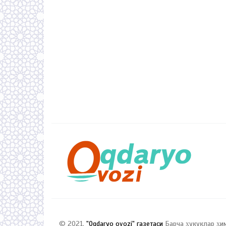
© 2021,
"Oqdaryo ovozi" газетаси
Барча ҳуқуқлар ҳи