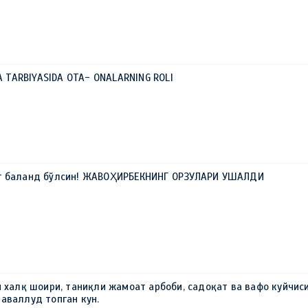
LA TARBIYASIDA OTA- ONALARNING ROLI
г баланд бўлсин! ЖАВОҲИРБЕКНИНГ ОРЗУЛАРИ УШАЛДИ
н халқ шоири, таниқли жамоат арбоби, садоқат ва вафо куйчис
аваллуд топган кун.