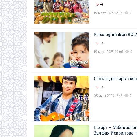
→
19 март 2025, 12:04
0
Psixolog minbari BO
→
19 март 2025, 10:06
0
Санъатда парвозин
→
03 март 2025, 12:48
0
1 март - Ўзбекисто
Зулфия Исроилова т