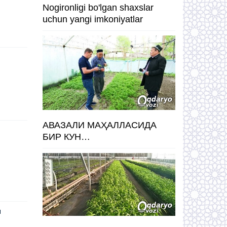
Nogironligi bo'lgan shaxslar
uchun yangi imkoniyatlar
АВАЗАЛИ МАҲАЛЛАСИДА
БИР КУН…
и