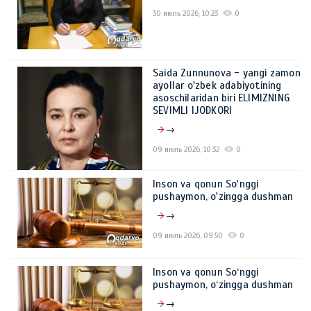
30 июль 2026, 10:23
0
Saida Zunnunova - yangi zamon
ayollar o'zbek adabiyotining
asoschilaridan biri ELIMIZNING
SEVIMLI IJODKORI
→
09 июль 2026, 10:32
0
Inson va qonun So'nggi
pushaymon, o'zingga dushman
→
09 июль 2026, 09:50
0
Inson va qonun So‘nggi
pushaymon, o‘zingga dushman
→