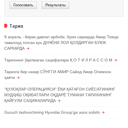
Тарих
9 апрель - йирик давлат арбоби, буюк саркарда Амир Темур
таваллуд топган кун ДУНЁНИ ЛОЛ ҚОЛДИРГАН БУЮК
САРКАРДА
Тарихнинг ўқилмаган саҳифалари Қ О Т И Л Р А С С О М
Тарихга бир назар СЎНГГИ АМИР Сайид Амир Олимхон
ҳаёти
"ҚУЛОҚЛАР ОПЕРАЦИЯСИ" ЁКИ ҚАТАҒОН СИЁСАТИНИНГ
МУДҲИШ ОҚИБАТЛАРИ ОҚДАРЁ ТУМАНИ ТАРИХИНИНГ
ҚАЙҒУЛИ САҲИФАЛАРИДА
Guruch tashuvchining Hyundai Groupʼga asos solishi