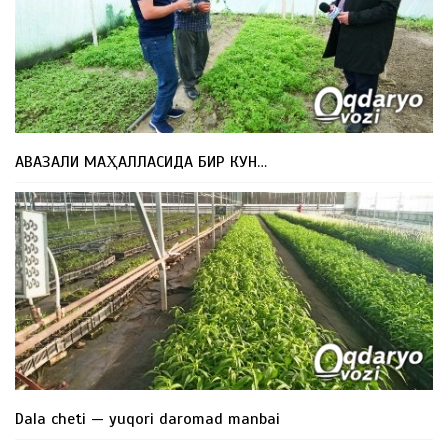
АВАЗАЛИ МАҲАЛЛАСИДА БИР КУН…
Dala cheti — yuqori daromad manbai