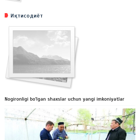
Иқтисодиёт
Nogironligi bo'lgan shaxslar uchun yangi imkoniyatlar