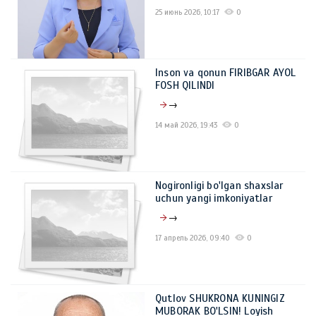
25 июнь 2026, 10:17
0
Inson va qonun FIRIBGAR AYOL
FOSH QILINDI
→
14 май 2026, 19:43
0
Nogironligi bo'lgan shaxslar
uchun yangi imkoniyatlar
→
17 апрель 2026, 09:40
0
Qutlov SHUKRONA KUNINGIZ
MUBORAK BO'LSIN! Loyish