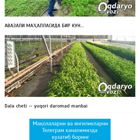
АВАЗАЛИ МАҲАЛЛАСИДА БИР КУН…
Dala cheti — yuqori daromad manbai