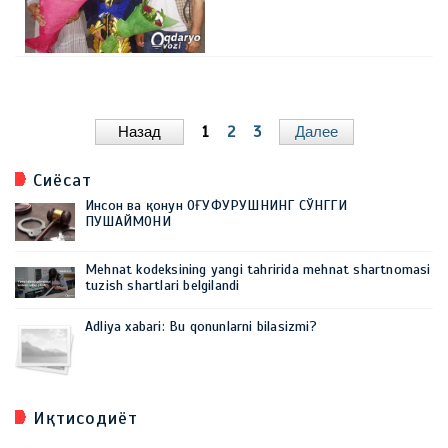
Назад
1
2
3
Далее
Сиёсат
Инсон ва қонун ОҒУФУРУШНИНГ СЎНГГИ
ПУШАЙМОНИ
Mehnat kodeksining yangi tahririda mehnat shartnomasi
tuzish shartlari belgilandi
Adliya xabari: Bu qonunlarni bilasizmi?
Иқтисодиёт