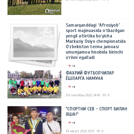
Samarqanddagi “Afrosiyob”
sport majmuasida o‘tkazilgan
yengil atletika bo‘yicha
Markaziy Osiyo chempionatida
O‘zbekiston terma jamoasi
umumjamoa hisobida birinchi
o‘rinni egalladi
→
ФАХРИЙ ФУТБОЛЧИЛАР
27 сентябрь 2022, 13:51
0
ЁШЛАРГА НАМУНА
→
09 сентябрь 2022, 14:45
0
"СПОРТНИ СЕВ - СПОРТ БИЛАН
ЯША!"
→
19 август 2022, 11:57
0