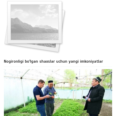
Nogironligi bo'lgan shaxslar uchun yangi imkoniyatlar