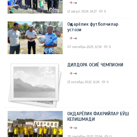
→
12 август 2024, 14:27
0
Оқдарёлик футболчилар
устози
→
07 сентябрь 2023, 12:54
0
ДИЛДОРА ОСИЁ ЧЕМПИОНИ
→
13 октябрь 2022, 11:26
0
ОҚДАРЁЛИК ФАХРИЙЛАР БЎШ
КЕЛИШМАДИ
→
29 сентябрь 2022, 13:04
0