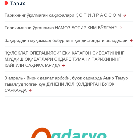
Тарих
Тарихнинг ўқилмаган саҳифалари Қ О Т И Л Р А С С О М
Тарихимизни ўрганамиз НАМОЗ БОТИР КИМ БЎЛГАН?
Заҳириддин муҳаммад бобурнинг ҳиндистондаги авлодлари
"ҚУЛОҚЛАР ОПЕРАЦИЯСИ" ЁКИ ҚАТАҒОН СИЁСАТИНИНГ
МУДҲИШ ОҚИБАТЛАРИ ОҚДАРЁ ТУМАНИ ТАРИХИНИНГ
ҚАЙҒУЛИ САҲИФАЛАРИДА
9 апрель - йирик давлат арбоби, буюк саркарда Амир Темур
таваллуд топган кун ДУНЁНИ ЛОЛ ҚОЛДИРГАН БУЮК
САРКАРДА