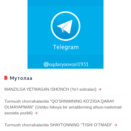
Мутолаа
MANZILGA YETMAGAN ISHONCH (Yo'l xotiralari)
Turmush chorrahalarida "QO'SHNIMNING KO'ZIGA QARAY
OLMAYAPMAN" (Ushbu hikoya bir amaldorning afsus-nadomati
asosida yozildi)
Turmush chorrahalarida SHAYTONNING "TISHI O'TMADI"