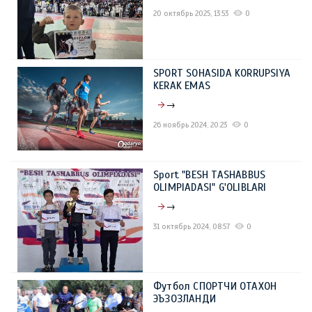
20 октябрь 2025, 13:53
0
SPORT SOHASIDA KORRUPSIYA
KERAK EMAS
→
26 ноябрь 2024, 20:23
0
Sport "BESH TASHABBUS
OLIMPIADASI" G'OLIBLARI
→
31 октябрь 2024, 08:57
0
Футбол СПОРТЧИ ОТАХОН
ЭЪЗОЗЛАНДИ