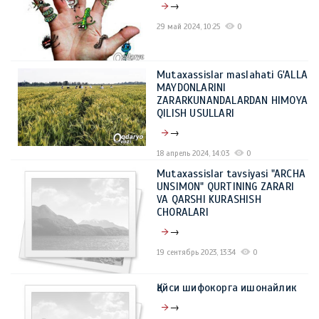
→
29 май 2024, 10:25
0
Mutaxassislar maslahati G'ALLA
MAYDONLARINI
ZARARKUNANDALARDAN HIMOYA
QILISH USULLARI
→
18 апрель 2024, 14:03
0
Mutaxassislar tavsiyasi "ARCHA
UNSIMON" QURTINING ZARARI
VA QARSHI KURASHISH
CHORALARI
→
19 сентябрь 2023, 13:34
0
Қайси шифокорга ишонайлик
→