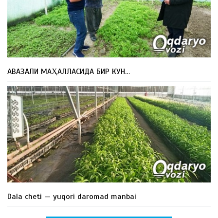
АВАЗАЛИ МАҲАЛЛАСИДА БИР КУН…
Dala cheti — yuqori daromad manbai