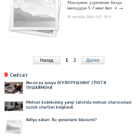
Маълумки, узумчилик бизда
милоддан 5-7 минг йил
→
30 сентябрь 2020, 11:27
0
Назад
1
2
Далее
Сиёсат
Инсон ва қонун ОҒУФУРУШНИНГ СЎНГГИ
ПУШАЙМОНИ
Mehnat kodeksining yangi tahririda mehnat shartnomasi
tuzish shartlari belgilandi
Adliya xabari: Bu qonunlarni bilasizmi?