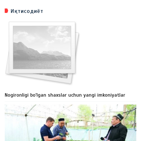
Иқтисодиёт
Nogironligi bo'lgan shaxslar uchun yangi imkoniyatlar