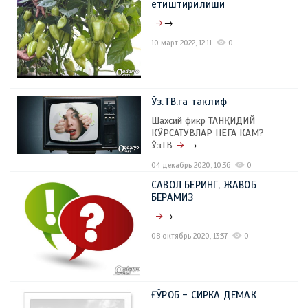
етиштирилиши
→
10 март 2022, 12:11
0
Ўз.ТВ.га таклиф
Шахсий фикр ТАНҚИДИЙ
КЎРСАТУВЛАР НЕГА КАМ?
ЎзТВ
→
04 декабрь 2020, 10:36
0
САВОЛ БЕРИНГ, ЖАВОБ
БЕРАМИЗ
→
08 октябрь 2020, 13:37
0
ҒЎРОБ - СИРКА ДЕМАК