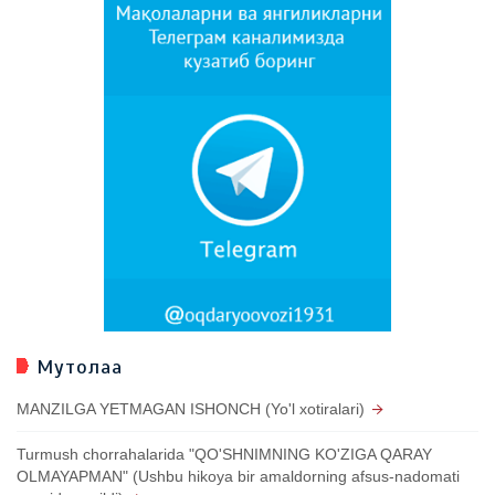
Мутолаа
MANZILGA YETMAGAN ISHONCH (Yo'l xotiralari)
Turmush chorrahalarida "QO'SHNIMNING KO'ZIGA QARAY
OLMAYAPMAN" (Ushbu hikoya bir amaldorning afsus-nadomati