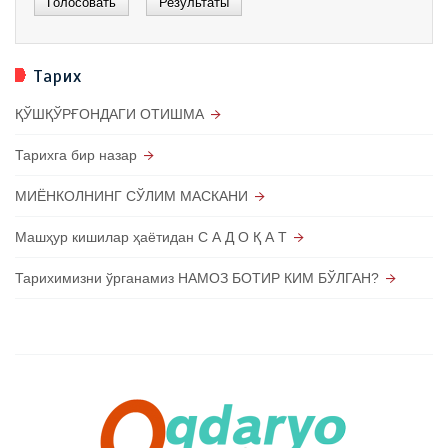
Тарих
ҚЎШҚЎРҒОНДАГИ ОТИШМА
Тарихга бир назар
МИЁНКОЛНИНГ СЎЛИМ МАСКАНИ
Машҳур кишилар ҳаётидан С А Д О Қ А Т
Тарихимизни ўрганамиз НАМОЗ БОТИР КИМ БЎЛГАН?