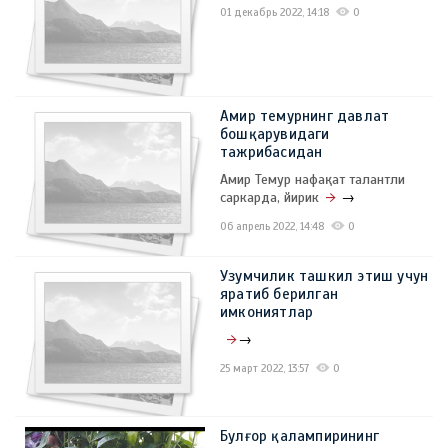
01 декабрь 2022, 14:18
0
Амир темурнинг давлат
бошқарувидаги
тажрибасидан
Амир Темур нафақат талантли
саркарда, йирик
→
06 апрель 2022, 14:48
0
Узумчилик ташкил этиш учун
яратиб берилган
имкониятлар
→
25 март 2022, 13:57
0
Булғор қалампирининг