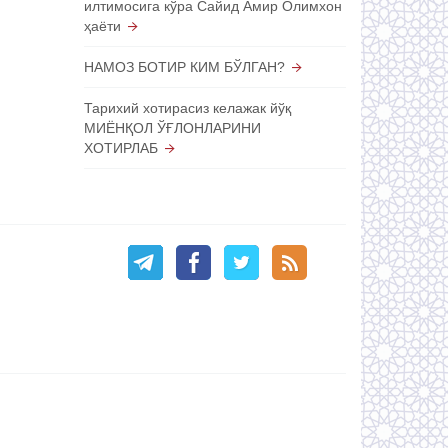
илтимосига кўра Сайид Амир Олимхон
ҳаёти
НАМОЗ БОТИР КИМ БЎЛГАН?
Тарихий хотирасиз келажак йўқ
МИЁНҚОЛ ЎҒЛОНЛАРИНИ
ХОТИРЛАБ