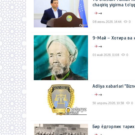
chaqiriq yigirma to'qq
→
08 июнь 2026, 14:44
0
9-Май – Хотира ва
→
01 май 2026, 11:08
0
Adliya xabarlari "Bizn
→
30 апрель 2026, 10:38
0
Бир ёдгорлик тарих
→