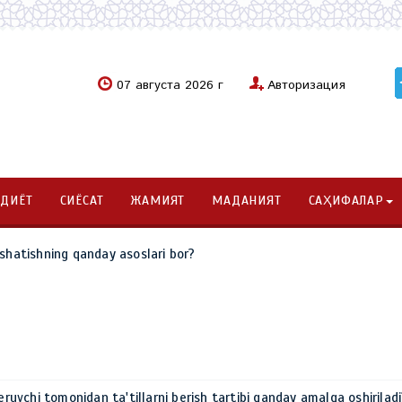
07 августа 2026 г
Авторизация
ОДИЁТ
СИЁСАТ
ЖАМИЯТ
МАДАНИЯТ
САҲИФАЛАР
'shatishning qanday asoslari bor?
beruvchi tomonidan ta'tillarni berish tartibi qanday amalga oshiriladi