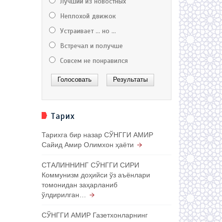
Лучший из новостных
Неплохой движок
Устраивает ... но ...
Встречал и получше
Совсем не понравился
Тарих
Тарихга бир назар СЎНГГИ АМИР
Сайид Амир Олимхон ҳаёти
СТАЛИННИНГ СЎНГГИ СИРИ
Коммунизм доҳийси ўз аъёнлари
томонидан заҳарланиб
ўлдирилган…
СЎНГГИ АМИР Газетхонларнинг