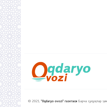
© 2021,
"Oqdaryo ovozi" газетаси
Барча ҳуқуқлар ҳи