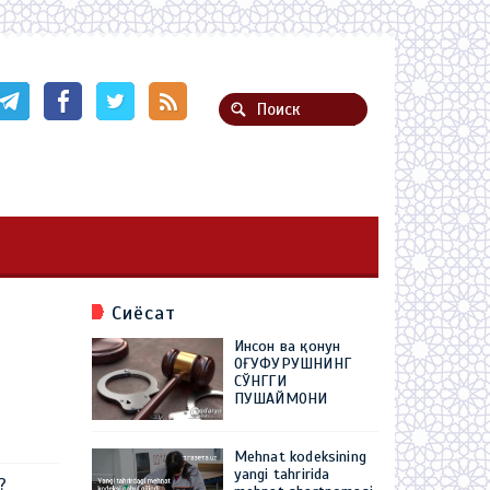
Сиёсат
Инсон ва қонун
ОҒУФУРУШНИНГ
СЎНГГИ
ПУШАЙМОНИ
Mehnat kodeksining
yangi tahririda
?