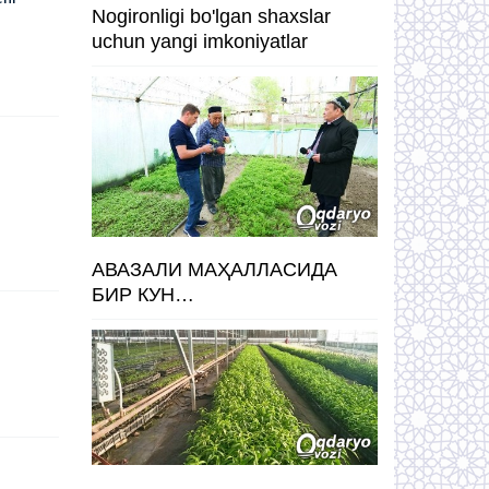
Nogironligi bo'lgan shaxslar
uchun yangi imkoniyatlar
АВАЗАЛИ МАҲАЛЛАСИДА
БИР КУН…