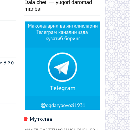
Dala cheti — yuqori daromad
manbai
М У Р О
Мутолаа
MANZILGA YETMAGAN ISHONCH (Yo'l