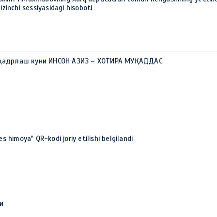
izinchi sessiyasidagi hisoboti
 қадрлаш куни ИНСОН АЗИЗ – ХОТИРА МУҚАДДАС
es himoya" QR-kodi joriy etilishi belgilandi
и