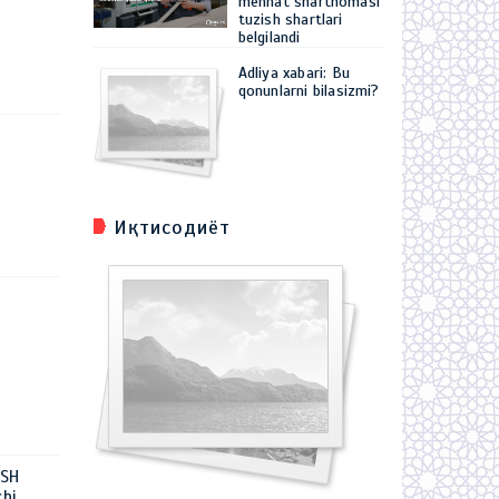
mehnat shartnomasi
tuzish shartlari
belgilandi
Adliya xabari: Bu
qonunlarni bilasizmi?
Иқтисодиёт
ISH
hi