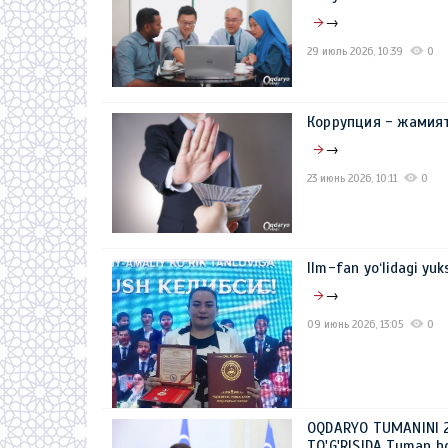
→
29 июль 2026, 10:39
0
Коррупция - жамия
→
23 июнь 2026, 10:11
0
Ilm-fan yo‘lidagi yuk
→
09 июнь 2026, 13:05
0
OQDARYO TUMANINI 2
TO'G'RISIDA Tuman h