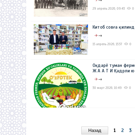
29 апрель 2026, 09:43
0
Китоб совға қилинд
→
15 апрель 2026, 13:37
0
Оқдарё туман ферм
Ж А А Т И Қадрли 
→
30 март 2026, 10:49
0
Назад
1
2
3