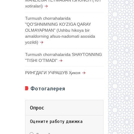
xotiralari)
Turmush chorrahalarida
"QO'SHNIMNING KO'ZIGA QARAY
OLMAYAPMAN" (Ushbu hikoya bir
amaldorning afsus-nadomati asosida
yozildi)
Turmush chorrahalarida SHAYTONNING
"TISHI O'TMADI"
РИНГДАГИ УЧРАШУВ Ҳикоя
Фотогалерея
Опрос
Оцените работу движка