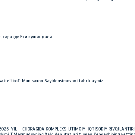
т тараққиёти кушандаси
sak e’tirof: Munisaxon Sayidqosimovani tabriklaymiz
026-YIL I-CHORAGIDA KOMPLEKS IJTIMOIY-IQTISODIY RIVOJLANTIR
okimi T.Maxmudovning Xalq deputatlari tuman Kengashining yettinc