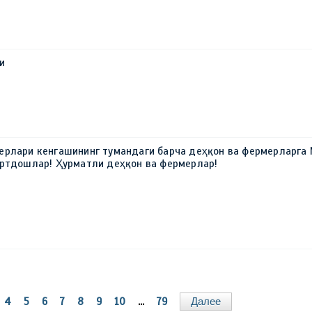
и
ерлари кенгашининг тумандаги барча деҳқон ва фермерларга 
юртдошлар! Ҳурматли деҳқон ва фермерлар!
4
5
6
7
8
9
10
...
79
Далее