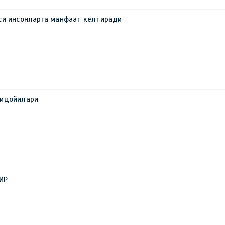
си инсонларга манфаат келтиради
фидойилари
ИР