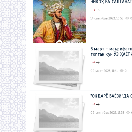
НИКОҲ ВА САЛТАНА
→
14 сентябрь 2023, 10:55
6 март - маърифат
топган кун ЎЗ ҲАЁ
→
09 март 2023, 11:41
0
"OҚДАРЁ БАЁЗИ"ДА
→
09 сентябрь 2022, 13:28