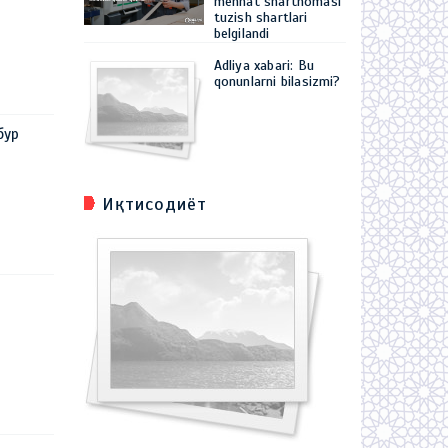
mehnat shartnomasi
tuzish shartlari
belgilandi
Adliya xabari: Bu
qonunlarni bilasizmi?
бур
Иқтисодиёт