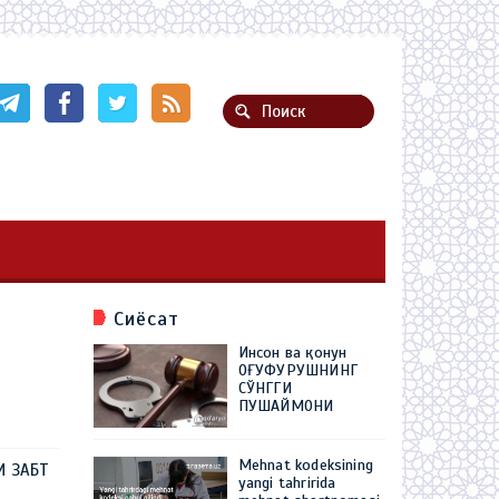
Сиёсат
Инсон ва қонун
ОҒУФУРУШНИНГ
СЎНГГИ
ПУШАЙМОНИ
Mehnat kodeksining
И ЗАБТ
yangi tahririda