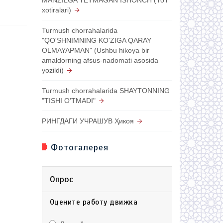
xotiralari)
Turmush chorrahalarida
"QO'SHNIMNING KO'ZIGA QARAY
OLMAYAPMAN" (Ushbu hikoya bir
amaldorning afsus-nadomati asosida
yozildi)
Turmush chorrahalarida SHAYTONNING
"TISHI O'TMADI"
РИНГДАГИ УЧРАШУВ Ҳикоя
Фотогалерея
Опрос
Оцените работу движка