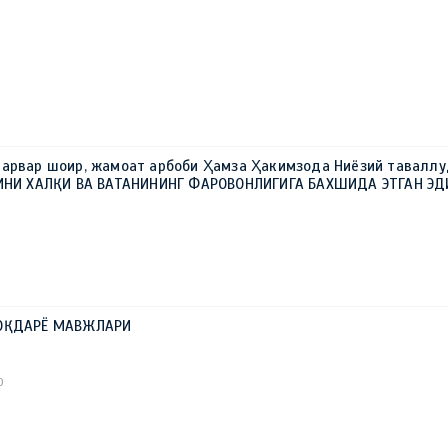
Т
0
парвар шоир, жамоат арбоби Ҳамза Ҳакимзода Ниёзий тавалл
ТИНИ ХАЛҚИ ВА ВАТАНИНИНГ ФАРОВОНЛИГИГА БАХШИДА ЭТГАН ЭД
 ОҚДАРЁ МАВЖЛАРИ
0