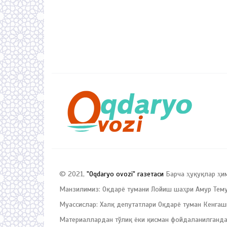
© 2021,
"Oqdaryo ovozi" газетаси
Барча ҳуқуқлар ҳи
Манзилимиз: Оқдарё тумани Лойиш шаҳри Амур Темур
Муассислар: Халқ депутатлари Оқдарё туман Кенгаш
Материаллардан тўлиқ ёки қисман фойдаланилганда