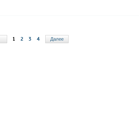
д
1
2
3
4
Далее