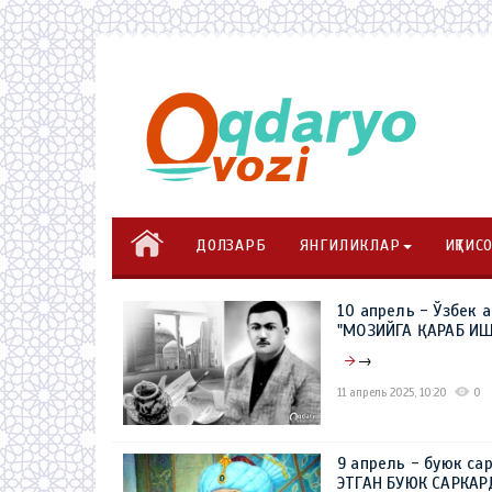
ДОЛЗАРБ
ЯНГИЛИКЛАР
ИҚТИС
10 апрель - Ўзбек 
"МОЗИЙГА ҚАРАБ И
→
11 апрель 2025, 10:20
0
9 апрель - буюк са
ЭТГАН БУЮК САРКА