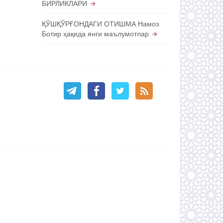
БИРЛИКЛАРИ
ҚЎШҚЎРҒОНДАГИ ОТИШМА Намоз
Ботир ҳақида янги маълумотлар