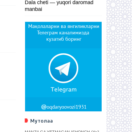
Dala cheti — yuqori daromad
manbai
Мутолаа
MANZILGA YETMAGAN ISHONCH (Yo'l