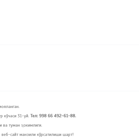
мояланган.
 кўчаси 31-уй.
Тел: 998 66 492-61-88.
и ва туман ҳокимлиги.
 веб-сайт манзили кўрсатилиши шарт!