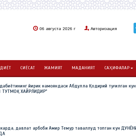
06 августа 2026 г
Авторизация
ОДИЁТ
СИЁСАТ
ЖАМИЯТ
МАДАНИЯТ
САҲИФАЛАР
адабиётининг йирик намояндаси Абдулла Қодирий туғилган кун
Ш ТУТМОҚ ХАЙРЛИДИР"
ркарда, давлат арбоби Амир Темур таваллуд топган кун ДУНЁН
РДА