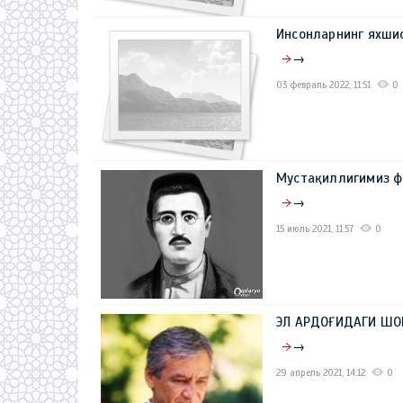
Инсонларнинг яхши
→
03 февраль 2022, 11:51
0
Мустақиллигимиз 
→
15 июль 2021, 11:57
0
ЭЛ АРДОҒИДАГИ ШО
→
29 апрель 2021, 14:12
0