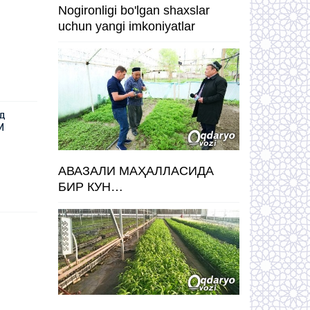
Nogironligi bo'lgan shaxslar
uchun yangi imkoniyatlar
уд
И
АВАЗАЛИ МАҲАЛЛАСИДА
БИР КУН…