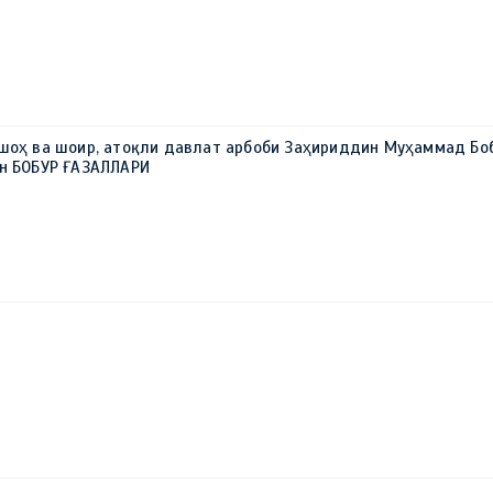
 шоҳ ва шоир, атоқли давлат арбоби Заҳириддин Муҳаммад Бо
ун БОБУР ҒАЗАЛЛАРИ