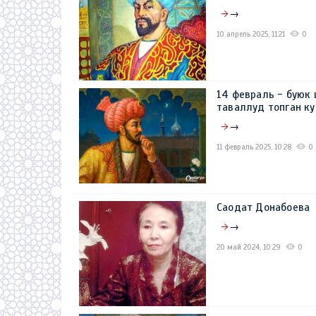
→
10 апрель 2025, 11:21
0
14 февраль - буюк
таваллуд топган к
→
11 февраль 2025, 10:28
0
Саодат Донабоева
→
20 май 2024, 10:29
0