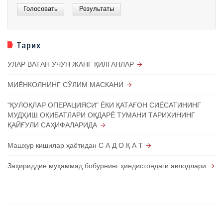
Тарих
УЛАР ВАТАН УЧУН ЖАНГ ҚИЛГАНЛАР
МИЁНКОЛНИНГ СЎЛИМ МАСКАНИ
"ҚУЛОҚЛАР ОПЕРАЦИЯСИ" ЁКИ ҚАТАҒОН СИЁСАТИНИНГ
МУДҲИШ ОҚИБАТЛАРИ ОҚДАРЁ ТУМАНИ ТАРИХИНИНГ
ҚАЙҒУЛИ САҲИФАЛАРИДА
Машҳур кишилар ҳаётидан С А Д О Қ А Т
Заҳириддин муҳаммад бобурнинг ҳиндистондаги авлодлари