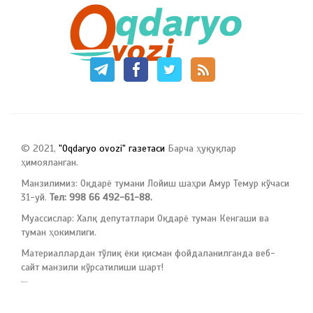
© 2021,
"Oqdaryo ovozi" газетаси
Барча ҳуқуқлар
ҳимояланган.
Манзилимиз: Оқдарё тумани Лойиш шаҳри Амур Темур кўчаси
31-уй.
Тел: 998 66 492-61-88.
Муассислар: Халқ депутатлари Оқдарё туман Кенгаши ва
туман ҳокимлиги.
Материаллардан тўлиқ ёки қисман фойдаланилганда веб-
сайт манзили кўрсатилиши шарт!
русские сериалы