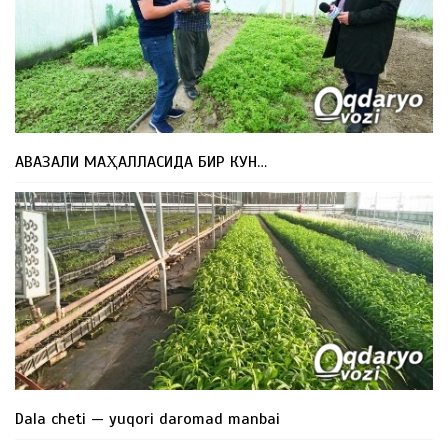
АВАЗАЛИ МАҲАЛЛАСИДА БИР КУН…
Dala cheti — yuqori daromad manbai