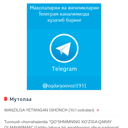
Мутолаа
MANZILGA YETMAGAN ISHONCH (Yo'l xotiralari)
Turmush chorrahalarida "QO'SHNIMNING KO'ZIGA QARAY
OLMAYAPMAN" (Ushbu hikoya bir amaldorning afsus-nadomati