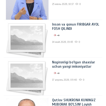
25 июнь 2026, 10:17
0
Inson va qonun FIRIBGAR AYOL
FOSH QILINDI
→
14 май 2026, 19:43
0
Nogironligi bo'lgan shaxslar
uchun yangi imkoniyatlar
→
17 апрель 2026, 09:40
0
Qutlov SHUKRONA KUNINGIZ
MUBORAK BO'LSIN! Loyish