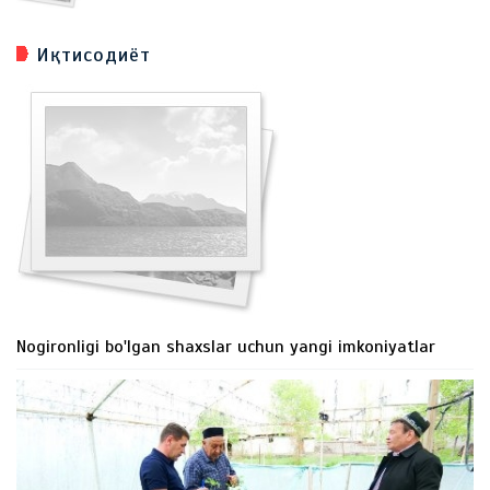
Иқтисодиёт
Nogironligi bo'lgan shaxslar uchun yangi imkoniyatlar