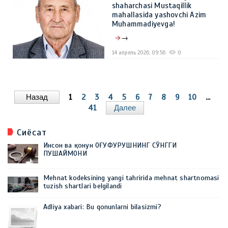
shaharchasi Mustaqillik
mahallasida yashovchi Azim
Muhammadiyevga!
→
14 апрель 2026, 09:56
0
Назад
1
2
3
4
5
6
7
8
9
10
...
41
Далее
Сиёсат
Инсон ва қонун ОҒУФУРУШНИНГ СЎНГГИ
ПУШАЙМОНИ
Mehnat kodeksining yangi tahririda mehnat shartnomasi
tuzish shartlari belgilandi
Adliya xabari: Bu qonunlarni bilasizmi?