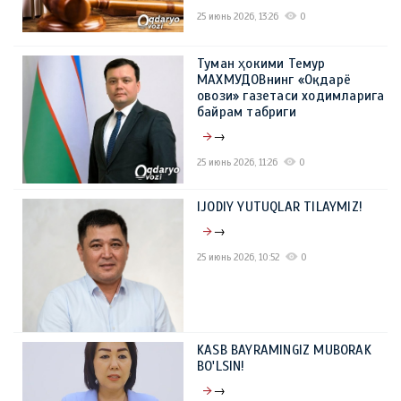
25 июнь 2026, 13:26
0
Туман ҳокими Темур
МАХМУДОВнинг «Оқдарё
овози» газетаси ходимларига
байрам табриги
→
25 июнь 2026, 11:26
0
IJODIY YUTUQLAR TILAYMIZ!
→
25 июнь 2026, 10:52
0
KASB BAYRAMINGIZ MUBORAK
BO'LSIN!
→