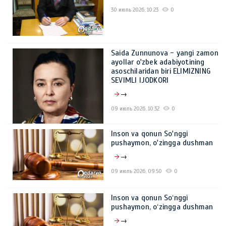
30 июль 2026, 10:23
0
Saida Zunnunova - yangi zamon
ayollar o'zbek adabiyotining
asoschilaridan biri ELIMIZNING
SEVIMLI IJODKORI
→
09 июль 2026, 10:32
0
Inson va qonun So'nggi
pushaymon, o'zingga dushman
→
09 июль 2026, 09:50
0
Inson va qonun So‘nggi
pushaymon, o‘zingga dushman
→