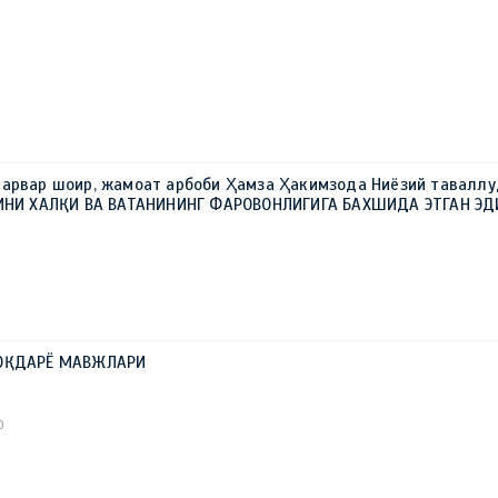
Т
0
парвар шоир, жамоат арбоби Ҳамза Ҳакимзода Ниёзий тавалл
ТИНИ ХАЛҚИ ВА ВАТАНИНИНГ ФАРОВОНЛИГИГА БАХШИДА ЭТГАН ЭД
 ОҚДАРЁ МАВЖЛАРИ
0