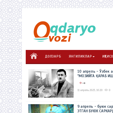
ДОЛЗАРБ
ЯНГИЛИКЛАР
ИҚТИС
10 апрель - Ўзбек 
"МОЗИЙГА ҚАРАБ И
→
11 апрель 2025, 10:20
0
9 апрель - буюк са
ЭТГАН БУЮК САРКА