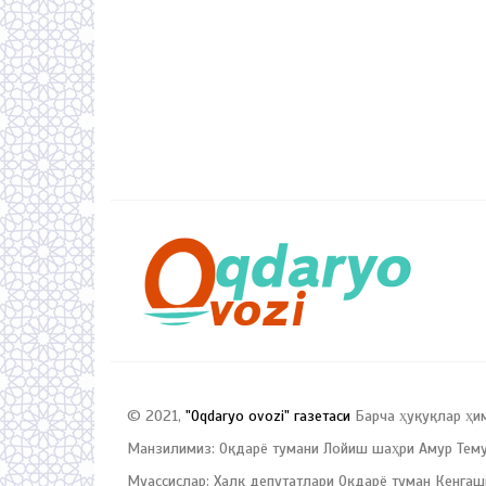
© 2021,
"Oqdaryo ovozi" газетаси
Барча ҳуқуқлар ҳи
Манзилимиз: Оқдарё тумани Лойиш шаҳри Амур Темур
Муассислар: Халқ депутатлари Оқдарё туман Кенгаш