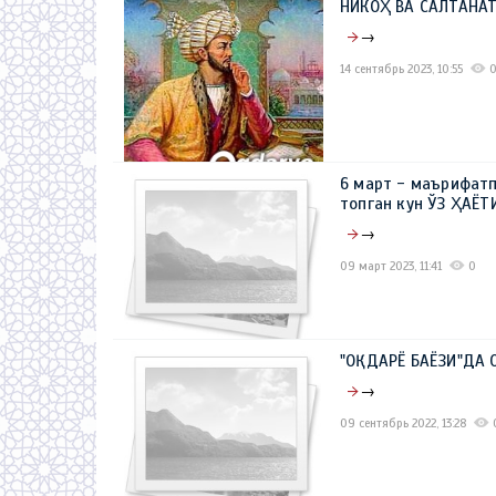
НИКОҲ ВА САЛТАНА
→
14 сентябрь 2023, 10:55
6 март - маърифат
топган кун ЎЗ ҲАЁ
→
09 март 2023, 11:41
0
"OҚДАРЁ БАЁЗИ"ДА
→
09 сентябрь 2022, 13:28