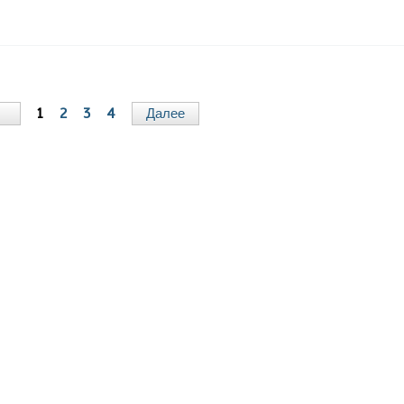
д
1
2
3
4
Далее