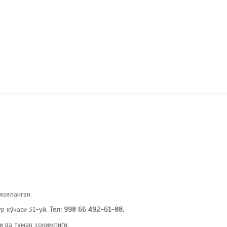
мояланган.
 кўчаси 31-уй.
Тел: 998 66 492-61-88.
и ва туман ҳокимлиги.