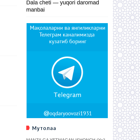
Dala cheti — yuqori daromad
manbai
Мутолаа
MANZILGA YETMAGAN ISHONCH (Yo'l