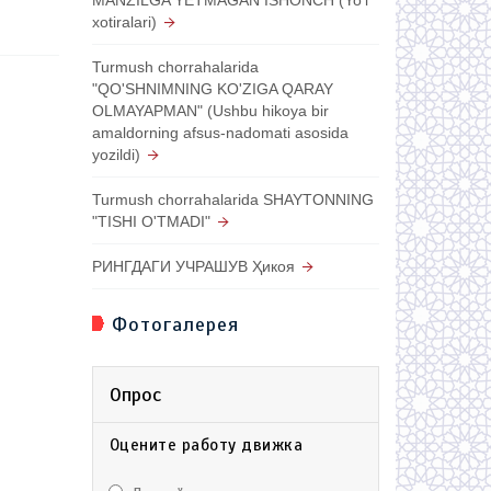
xotiralari)
Turmush chorrahalarida
"QO'SHNIMNING KO'ZIGA QARAY
OLMAYAPMAN" (Ushbu hikoya bir
amaldorning afsus-nadomati asosida
yozildi)
Turmush chorrahalarida SHAYTONNING
"TISHI O'TMADI"
РИНГДАГИ УЧРАШУВ Ҳикоя
Фотогалерея
Опрос
Оцените работу движка