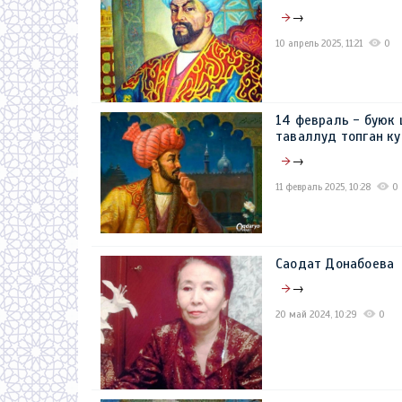
→
10 апрель 2025, 11:21
0
14 февраль - буюк
таваллуд топган к
→
11 февраль 2025, 10:28
0
Саодат Донабоева
→
20 май 2024, 10:29
0