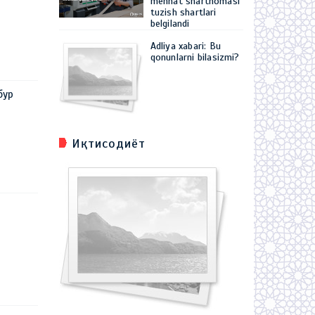
mehnat shartnomasi
tuzish shartlari
belgilandi
Adliya xabari: Bu
qonunlarni bilasizmi?
бур
Иқтисодиёт