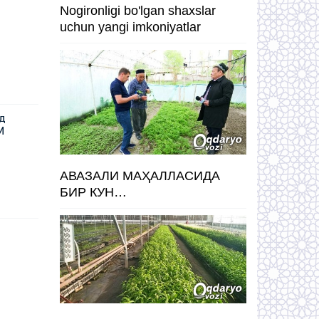
Nogironligi bo'lgan shaxslar
uchun yangi imkoniyatlar
уд
И
АВАЗАЛИ МАҲАЛЛАСИДА
БИР КУН…