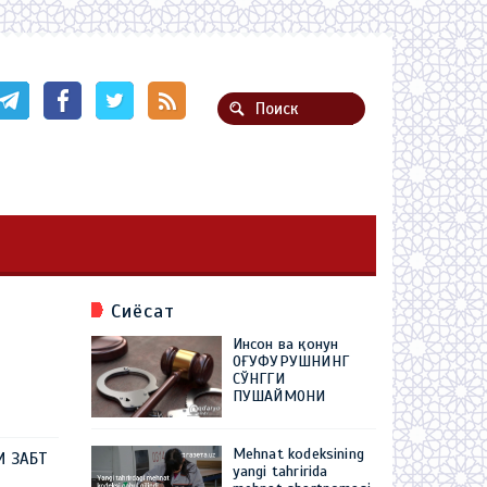
Сиёсат
Инсон ва қонун
ОҒУФУРУШНИНГ
СЎНГГИ
ПУШАЙМОНИ
Mehnat kodeksining
И ЗАБТ
yangi tahririda