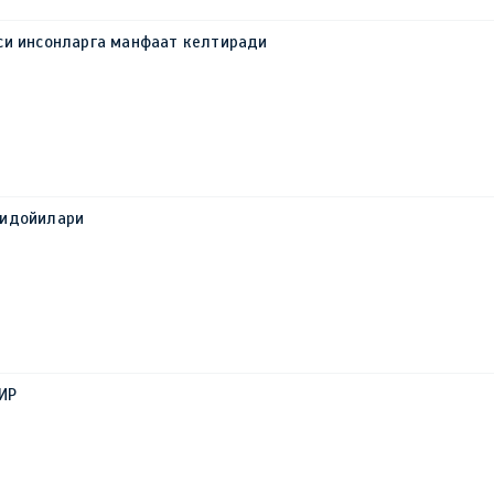
си инсонларга манфаат келтиради
фидойилари
ИР