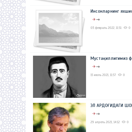
Инсонларнинг яхши
→
03 февраль 2022, 11:51
0
Мустақиллигимиз 
→
15 июль 2021, 11:57
0
ЭЛ АРДОҒИДАГИ ШО
→
29 апрель 2021, 14:12
0