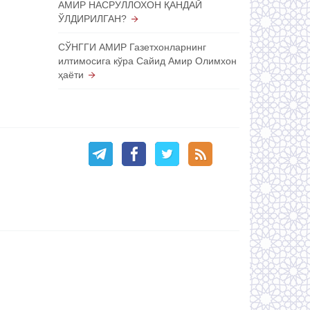
АМИР НАСРУЛЛОХОН ҚАНДАЙ
ЎЛДИРИЛГАН?
СЎНГГИ АМИР Газетхонларнинг
илтимосига кўра Сайид Амир Олимхон
ҳаёти