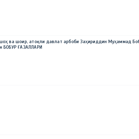
 шоҳ ва шоир, атоқли давлат арбоби Заҳириддин Муҳаммад Бо
ун БОБУР ҒАЗАЛЛАРИ