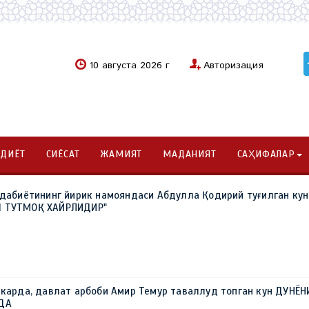
10 августа 2026 г
Авторизация
ОДИЁТ
СИЁСАТ
ЖАМИЯТ
МАДАНИЯТ
САҲИФАЛАР
адабиётининг йирик намояндаси Абдулла Қодирий туғилган кун
Ш ТУТМОҚ ХАЙРЛИДИР"
ркарда, давлат арбоби Амир Темур таваллуд топган кун ДУНЁН
РДА