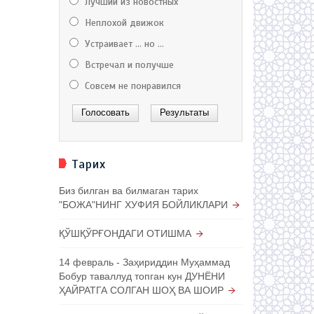
Лучший из новостных
Неплохой движок
Устраивает ... но ...
Встречал и получше
Совсем не понравился
Тарих
Биз билган ва билмаган тарих
"БОЖА"НИНГ ХУФИЯ БОЙЛИКЛАРИ
ҚЎШҚЎРҒОНДАГИ ОТИШМА
14 февраль - Заҳириддин Муҳаммад
Бобур таваллуд топган кун ДУНЁНИ
ҲАЙРАТГА СОЛГАН ШОҲ ВА ШОИР