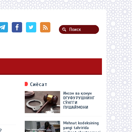
Сиёсат
Инсон ва қонун
ОҒУФУРУШНИНГ
СЎНГГИ
ПУШАЙМОНИ
Mehnat kodeksining
yangi tahririda
?