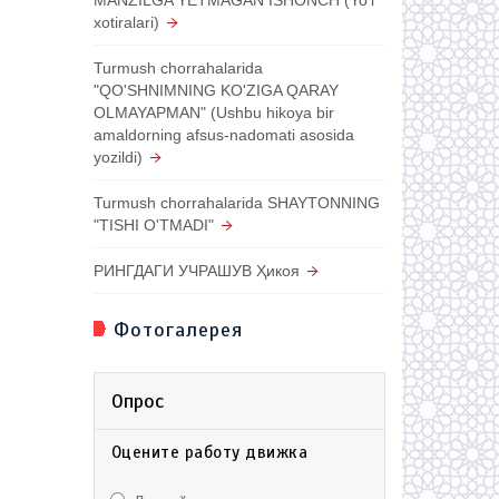
xotiralari)
Turmush chorrahalarida
"QO'SHNIMNING KO'ZIGA QARAY
OLMAYAPMAN" (Ushbu hikoya bir
amaldorning afsus-nadomati asosida
yozildi)
Turmush chorrahalarida SHAYTONNING
"TISHI O'TMADI"
РИНГДАГИ УЧРАШУВ Ҳикоя
Фотогалерея
Опрос
Оцените работу движка