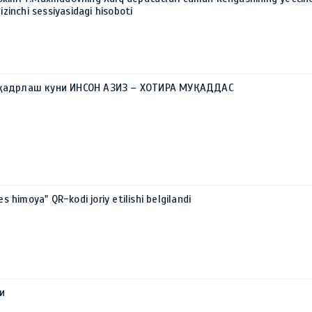
izinchi sessiyasidagi hisoboti
 қадрлаш куни ИНСОН АЗИЗ – ХОТИРА МУҚАДДАС
es himoya" QR-kodi joriy etilishi belgilandi
и