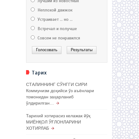
Лучший из новостных
Неплохой движок
Устраивает ... но ...
Встречал и получше
Совсем не понравился
Тарих
СТАЛИННИНГ СЎНГГИ СИРИ
Коммунизм доҳийси ўз аъёнлари
томонидан заҳарланиб
ўлдирилган…
Тарихий хотирасиз келажак йўқ
МИЁНҚОЛ ЎҒЛОНЛАРИНИ
ХОТИРЛАБ