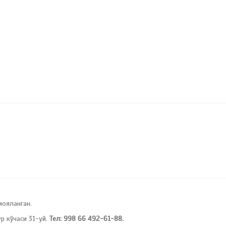
мояланган.
 кўчаси 31-уй.
Тел: 998 66 492-61-88.