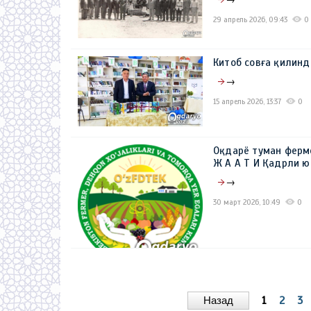
29 апрель 2026, 09:43
0
Китоб совға қилинд
→
15 апрель 2026, 13:37
0
Оқдарё туман ферм
Ж А А Т И Қадрли 
→
30 март 2026, 10:49
0
Назад
1
2
3