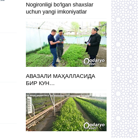
Nogironligi bo'lgan shaxslar
uchun yangi imkoniyatlar
АВАЗАЛИ МАҲАЛЛАСИДА
БИР КУН…