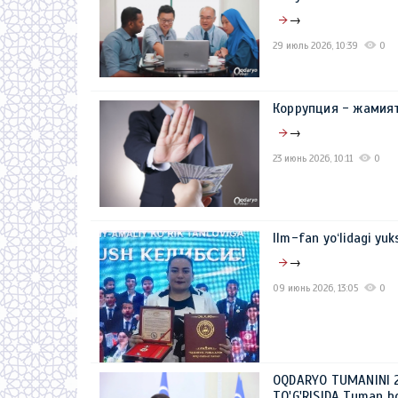
→
29 июль 2026, 10:39
0
Коррупция - жамия
→
23 июнь 2026, 10:11
0
Ilm-fan yo‘lidagi yuk
→
09 июнь 2026, 13:05
0
OQDARYO TUMANINI 2
TO'G'RISIDA Tuman h