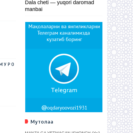
Dala cheti — yuqori daromad
manbai
М У Р О
Мутолаа
MANZILGA YETMAGAN ISHONCH (Yo'l