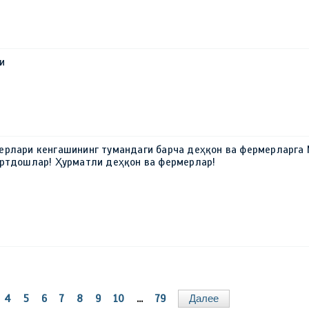
и
ерлари кенгашининг тумандаги барча деҳқон ва фермерларга 
юртдошлар! Ҳурматли деҳқон ва фермерлар!
4
5
6
7
8
9
10
...
79
Далее