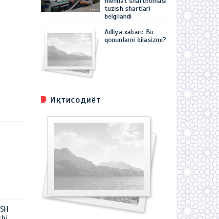
mehnat shartnomasi
tuzish shartlari
belgilandi
Adliya xabari: Bu
qonunlarni bilasizmi?
Иқтисодиёт
ISH
hi