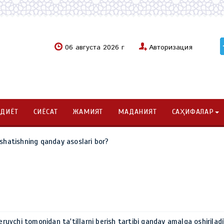
06 августа 2026 г
Авторизация
ОДИЁТ
СИЁСАТ
ЖАМИЯТ
МАДАНИЯТ
САҲИФАЛАР
'shatishning qanday asoslari bor?
beruvchi tomonidan ta'tillarni berish tartibi qanday amalga oshiriladi