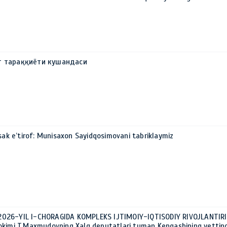
т тараққиёти кушандаси
sak e’tirof: Munisaxon Sayidqosimovani tabriklaymiz
026-YIL I-CHORAGIDA KOMPLEKS IJTIMOIY-IQTISODIY RIVOJLANTIR
okimi T.Maxmudovning Xalq deputatlari tuman Kengashining yettinc