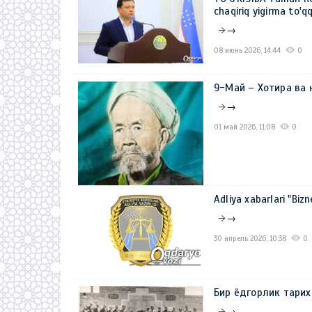
chaqiriq yigirma to'qq
→
08 июнь 2026, 14:44
0
9-Май – Хотира ва
→
01 май 2026, 11:08
0
Adliya xabarlari "Bizn
→
30 апрель 2026, 10:38
0
Бир ёдгорлик тарих
→