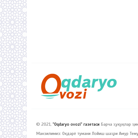
© 2021,
"Oqdaryo ovozi" газетаси
Барча ҳуқуқлар ҳи
Манзилимиз: Оқдарё тумани Лойиш шаҳри Амур Темур