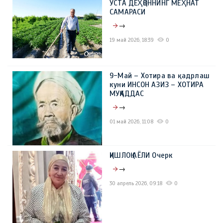
УСТА ДЕҲҚОННИНГ МЕҲНАТ
САМАРАСИ
→
19 май 2026, 18:39
0
9-Май – Хотира ва қадрлаш
куни ИНСОН АЗИЗ – ХОТИРА
МУҚАДДАС
→
01 май 2026, 11:08
0
ҚИШЛОҚ АЁЛИ Очерк
→
30 апрель 2026, 09:18
0