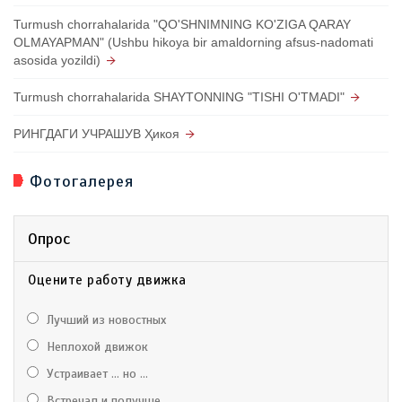
Turmush chorrahalarida "QO'SHNIMNING KO'ZIGA QARAY
OLMAYAPMAN" (Ushbu hikoya bir amaldorning afsus-nadomati
asosida yozildi)
Turmush chorrahalarida SHAYTONNING "TISHI O'TMADI"
РИНГДАГИ УЧРАШУВ Ҳикоя
Фотогалерея
Опрос
Оцените работу движка
Лучший из новостных
Неплохой движок
Устраивает ... но ...
Встречал и получше