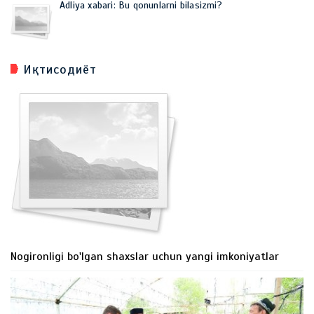
Adliya xabari: Bu qonunlarni bilasizmi?
Иқтисодиёт
Nogironligi bo'lgan shaxslar uchun yangi imkoniyatlar