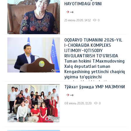
HAYOTIMDAGI O'RNI
→
25 июнь 2026, 14:12
0
OQDARYO TUMANINI 2026-YIL
I-CHORAGIDA KOMPLEKS
IJTIMOIY-IQTISODIY
RIVOJLANTIRISH TO'G'RISIDA
Tuman hokimi T.Maxmudovning
Xalq deputatlari tuman
Kengashining yettinchi chaqiriq
yigirma to'qqizinchi
sessiyasidagi hisoboti
Тўйхат ўрнида УМР МАЗМУНИ
→
→
08 июнь 2026, 14:44
0
08 июнь 2026, 11:20
0