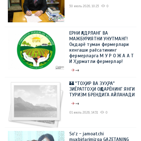
30 июль 2026, 10:23
0
ЕРНИ ҚАДРЛАНГ ВА
МАЖБУРИЯТНИ УНУТМАНГ!
Оқдарё туман фермерлари
кенгаши раёсатининг
фермерларга М У Р О Ж А А Т
И Ҳурматли фермерлар!
→
09 июль 2026, 10:23
0
🏰 "ТОҲИР ВА ЗУҲРА"
ЗИЁРАТГОҲИ ОҚДАРЁНИНГ ЯНГИ
ТУРИЗМ БРЕНДИГА АЙЛАНАДИ
→
01 июль 2026, 14:31
0
So'z - jamoatchi
muxbirlarimizga GAZETANING