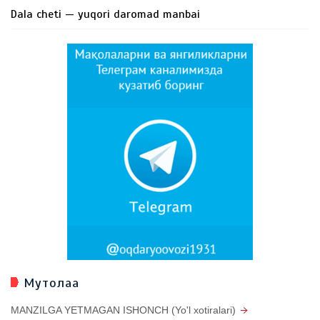
Dala cheti — yuqori daromad manbai
Мутолаа
MANZILGA YETMAGAN ISHONCH (Yo'l xotiralari)