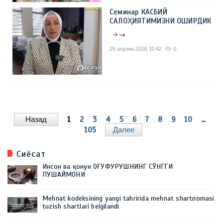
Семинар КАСБИЙ
САЛОҲИЯТИМИЗНИ ОШИРДИК
→
29 апрель 2026, 10:42
0
Назад
1
2
3
4
5
6
7
8
9
10
...
105
Далее
Сиёсат
Инсон ва қонун ОҒУФУРУШНИНГ СЎНГГИ
ПУШАЙМОНИ
Mehnat kodeksining yangi tahririda mehnat shartnomasi
tuzish shartlari belgilandi