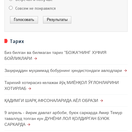
Совсем не понравился
Тарих
Биз билган ва билмаган тарих "БОЖА"НИНГ ХУФИЯ
БОЙЛИКЛАРИ
Заҳириддин муҳаммад бобурнинг ҳиндистондаги авлодлари
Тарихий хотирасиз келажак йўқ МИЁНҚОЛ ЎҒЛОНЛАРИНИ
ХОТИРЛАБ
ҚАДИМГИ ШАРҚ АФСОНАЛАРИДА АЁЛ ОБРАЗИ
9 апрель - йирик давлат арбоби, буюк саркарда Амир Темур
таваллуд топган кун ДУНЁНИ ЛОЛ ҚОЛДИРГАН БУЮК
САРКАРДА