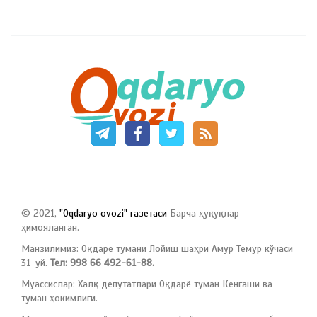
© 2021,
"Oqdaryo ovozi" газетаси
Барча ҳуқуқлар
ҳимояланган.
Манзилимиз: Оқдарё тумани Лойиш шаҳри Амур Темур кўчаси
31-уй.
Тел: 998 66 492-61-88.
Муассислар: Халқ депутатлари Оқдарё туман Кенгаши ва
туман ҳокимлиги.