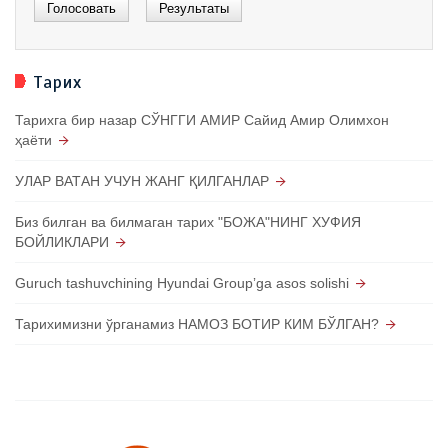
Тарих
Тарихга бир назар СЎНГГИ АМИР Сайид Амир Олимхон
ҳаёти
УЛАР ВАТАН УЧУН ЖАНГ ҚИЛГАНЛАР
Биз билган ва билмаган тарих "БОЖА"НИНГ ХУФИЯ
БОЙЛИКЛАРИ
Guruch tashuvchining Hyundai Groupʼga asos solishi
Тарихимизни ўрганамиз НАМОЗ БОТИР КИМ БЎЛГАН?