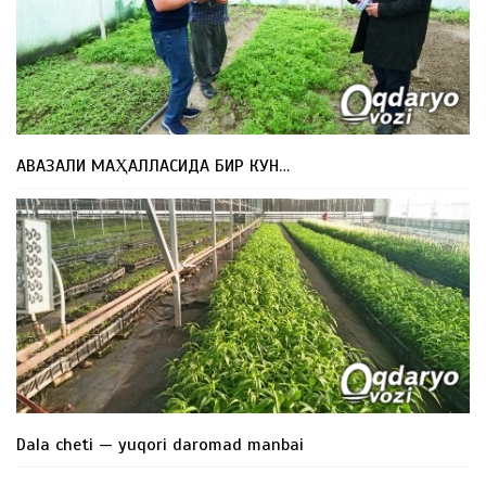
АВАЗАЛИ МАҲАЛЛАСИДА БИР КУН…
Dala cheti — yuqori daromad manbai