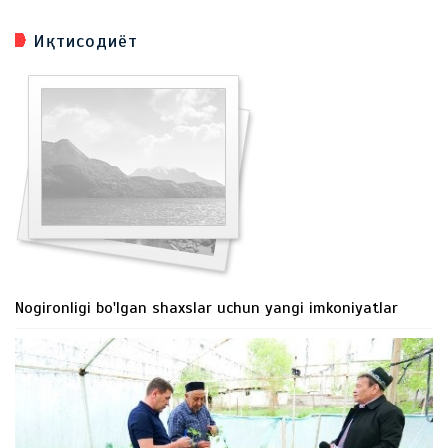
Иқтисодиёт
Nogironligi bo'lgan shaxslar uchun yangi imkoniyatlar