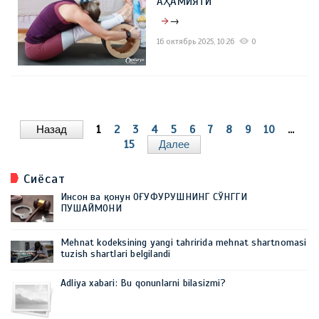
АҲАМИЯТИ
→
16 октябрь 2025, 10:26
0
Назад
1
2
3
4
5
6
7
8
9
10
...
15
Далее
Сиёсат
Инсон ва қонун ОҒУФУРУШНИНГ СЎНГГИ
ПУШАЙМОНИ
Mehnat kodeksining yangi tahririda mehnat shartnomasi
tuzish shartlari belgilandi
Adliya xabari: Bu qonunlarni bilasizmi?