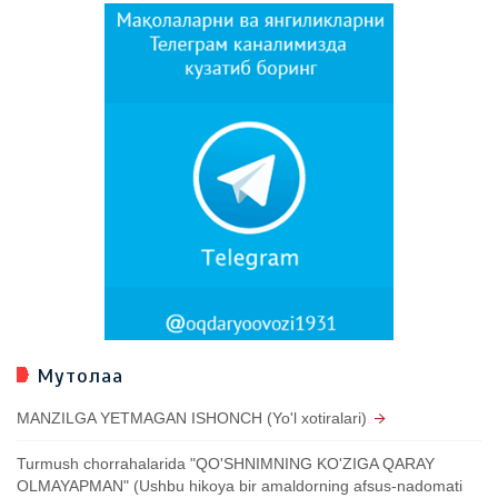
Мутолаа
MANZILGA YETMAGAN ISHONCH (Yo'l xotiralari)
Turmush chorrahalarida "QO'SHNIMNING KO'ZIGA QARAY
OLMAYAPMAN" (Ushbu hikoya bir amaldorning afsus-nadomati