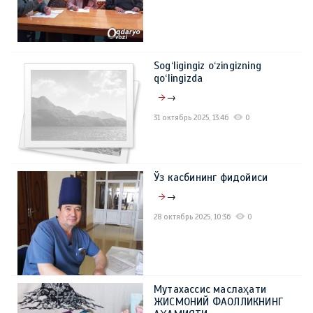
Sog‘ligingiz o‘zingizning
qo‘lingizda
→
31 октябрь 2025, 13:46
0
Ўз касбининг фидойиси
→
28 октябрь 2025, 10:36
0
Мутахассис маслаҳати
ЖИСМОНИЙ ФАОЛЛИКНИНГ