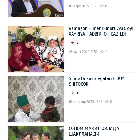
18 март 2026, 10:57
0
Ramazon - mehr-muruvvat oyi
XAYRIYA TADBIRI O'TKAZILDI
→
05 март 2026, 11:50
0
Sharafli kasb egalari FIDOYI
SHIFOKOR
→
16 февраль 2026, 13:46
0
СОҒЛОМ МУҲИТ ОИЛАДА
ШАКЛЛАНАДИ