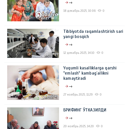
→
18 декабрь 2025, 10:06
0
Tibbiyotda raqamlashtirish sari
yangi bosqich
→
12 декабрь 2025, 14:10
0
Yuqumli kasalliklarga qarshi
"emlash" kambag`allikni
kamaytiradi
→
27 ноябрь 2025, 11:29
0
БРИФИНГ ЎТКАЗИЛДИ
→
20 ноябрь 2025, 14:20
0