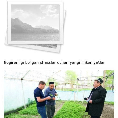
Nogironligi bo'lgan shaxslar uchun yangi imkoniyatlar