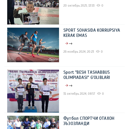
20 октябрь 2025, 13:53
0
SPORT SOHASIDA KORRUPSIYA
KERAK EMAS
→
26 ноябрь 2024, 20:23
0
Sport "BESH TASHABBUS
OLIMPIADASI" G'OLIBLARI
→
31 октябрь 2024, 08:57
0
Футбол СПОРТЧИ ОТАХОН
ЭЪЗОЗЛАНДИ