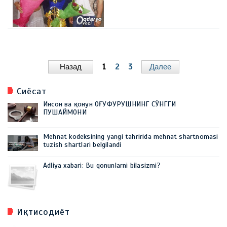
Назад
1
2
3
Далее
Сиёсат
Инсон ва қонун ОҒУФУРУШНИНГ СЎНГГИ
ПУШАЙМОНИ
Mehnat kodeksining yangi tahririda mehnat shartnomasi
tuzish shartlari belgilandi
Adliya xabari: Bu qonunlarni bilasizmi?
Иқтисодиёт