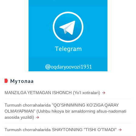
Мутолаа
MANZILGA YETMAGAN ISHONCH (Yo'l xotiralari)
Turmush chorrahalarida "QO'SHNIMNING KO'ZIGA QARAY
OLMAYAPMAN" (Ushbu hikoya bir amaldorning afsus-nadomati
asosida yozildi)
Turmush chorrahalarida SHAYTONNING "TISHI O'TMADI"