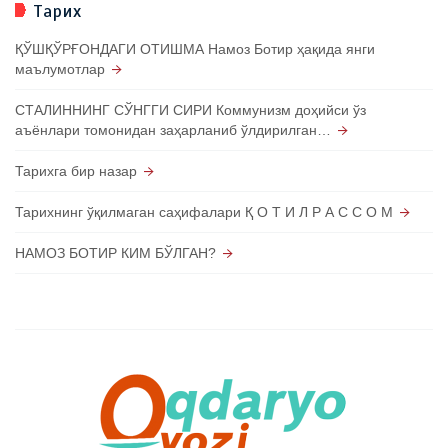
Тарих
ҚЎШҚЎРҒОНДАГИ ОТИШМА Намоз Ботир ҳақида янги
маълумотлар
СТАЛИННИНГ СЎНГГИ СИРИ Коммунизм доҳийси ўз
аъёнлари томонидан заҳарланиб ўлдирилган…
Тарихга бир назар
Тарихнинг ўқилмаган саҳифалари Қ О Т И Л Р А С С О М
НАМОЗ БОТИР КИМ БЎЛГАН?