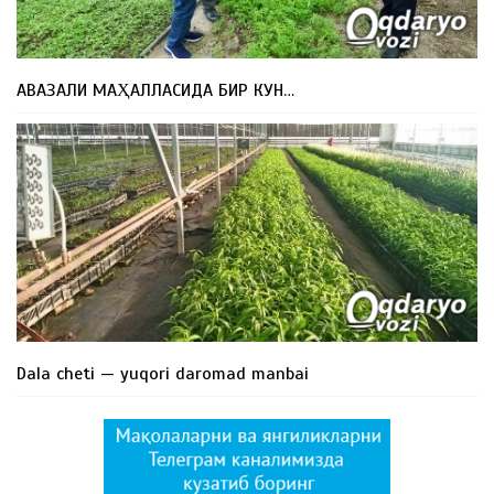
АВАЗАЛИ МАҲАЛЛАСИДА БИР КУН…
Dala cheti — yuqori daromad manbai