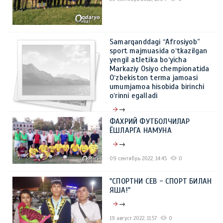
Samarqanddagi “Afrosiyob”
sport majmuasida o‘tkazilgan
yengil atletika bo‘yicha
Markaziy Osiyo chempionatida
O‘zbekiston terma jamoasi
umumjamoa hisobida birinchi
o‘rinni egalladi
→
ФАХРИЙ ФУТБОЛЧИЛАР
27 сентябрь 2022, 13:51
0
ЁШЛАРГА НАМУНА
→
09 сентябрь 2022, 14:45
0
"СПОРТНИ СЕВ - СПОРТ БИЛАН
ЯША!"
→
19 август 2022, 11:57
0