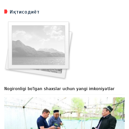
Иқтисодиёт
Nogironligi bo'lgan shaxslar uchun yangi imkoniyatlar