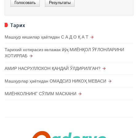
Тарих
Машҳур кишилар ҳаётидан С А Д О Қ А Т
Тарихий хотирасиз келажак йўқ МИЁНҚОЛ ЎҒЛОНЛАРИНИ
ХОТИРЛАБ
АМИР НАСРУЛЛОХОН ҚАНДАЙ ЎЛДИРИЛГАН?
Машҳурлар ҳаётидан ОМАДСИЗ НИКОҲ МЕВАСИ
МИЁНКОЛНИНГ СЎЛИМ МАСКАНИ