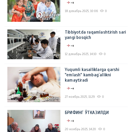
→
18 декабрь 2025, 10:06
0
Tibbiyotda raqamlashtirish sari
yangi bosqich
→
12 декабрь 2025, 14:10
0
Yuqumli kasalliklarga qarshi
"emlash" kambag`allikni
kamaytiradi
→
27 ноябрь 2025, 11:29
0
БРИФИНГ ЎТКАЗИЛДИ
→
20 ноябрь 2025, 14:20
0