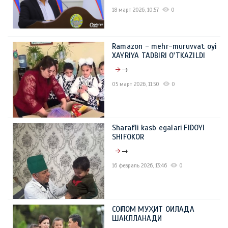
18 март 2026, 10:57
0
Ramazon - mehr-muruvvat oyi
XAYRIYA TADBIRI O'TKAZILDI
→
05 март 2026, 11:50
0
Sharafli kasb egalari FIDOYI
SHIFOKOR
→
16 февраль 2026, 13:46
0
СОҒЛОМ МУҲИТ ОИЛАДА
ШАКЛЛАНАДИ