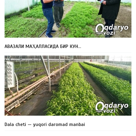
АВАЗАЛИ МАҲАЛЛАСИДА БИР КУН…
Dala cheti — yuqori daromad manbai