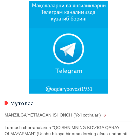
Мутолаа
MANZILGA YETMAGAN ISHONCH (Yo'l xotiralari)
Turmush chorrahalarida "QO'SHNIMNING KO'ZIGA QARAY
OLMAYAPMAN" (Ushbu hikoya bir amaldorning afsus-nadomati