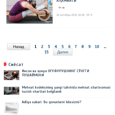
АҲАМИЯТИ
→
16 октябрь 2025, 10:26
0
Назад
1
2
3
4
5
6
7
8
9
10
...
15
Далее
Сиёсат
Инсон ва қонун ОҒУФУРУШНИНГ СЎНГГИ
ПУШАЙМОНИ
Mehnat kodeksining yangi tahririda mehnat shartnomasi
tuzish shartlari belgilandi
Adliya xabari: Bu qonunlarni bilasizmi?