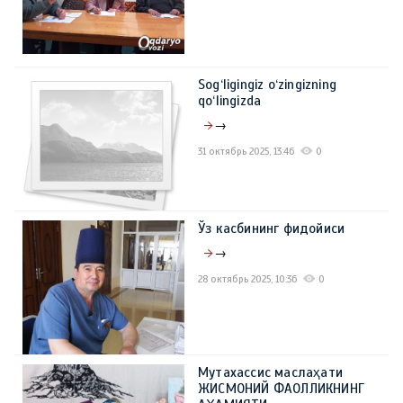
Sog‘ligingiz o‘zingizning
qo‘lingizda
→
31 октябрь 2025, 13:46
0
Ўз касбининг фидойиси
→
28 октябрь 2025, 10:36
0
Мутахассис маслаҳати
ЖИСМОНИЙ ФАОЛЛИКНИНГ