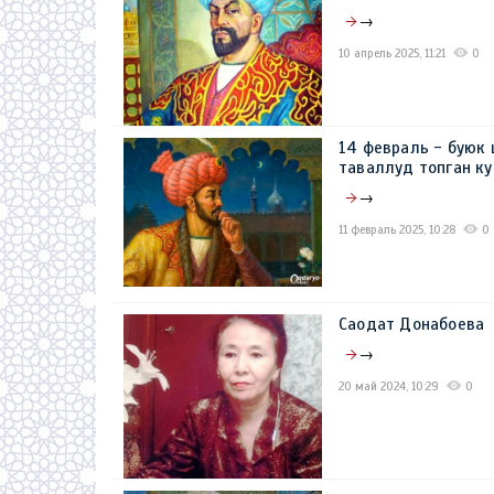
→
10 апрель 2025, 11:21
0
14 февраль - буюк
таваллуд топган к
→
11 февраль 2025, 10:28
0
Саодат Донабоева
→
20 май 2024, 10:29
0