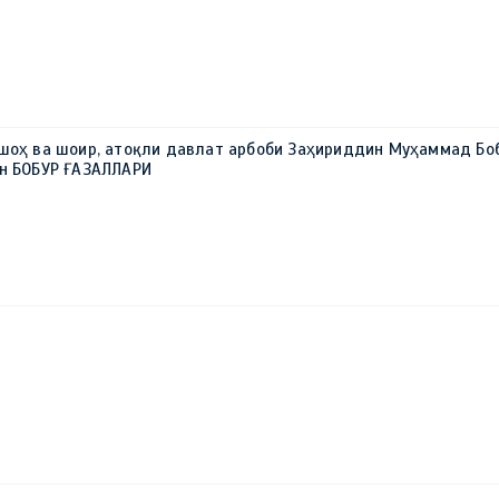
 шоҳ ва шоир, атоқли давлат арбоби Заҳириддин Муҳаммад Бо
ун БОБУР ҒАЗАЛЛАРИ