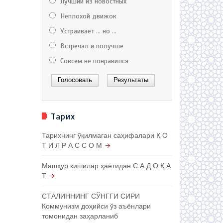
Лучший из новостных
Неплохой движок
Устраивает ... но ...
Встречал и получше
Совсем не понравился
Тарих
Тарихнинг ўқилмаган саҳифалари Қ О
Т И Л Р А С С О М
Машҳур кишилар ҳаётидан С А Д О Қ А
Т
СТАЛИННИНГ СЎНГГИ СИРИ
Коммунизм доҳийси ўз аъёнлари
томонидан заҳарланиб