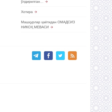
ўлдирилган…
Хотира
Машҳурлар ҳаётидан ОМАДСИЗ
НИКОҲ МЕВАСИ