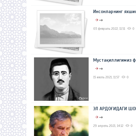
Инсонларнинг яхши
→
03 февраль 2022, 11:51
0
Мустақиллигимиз 
→
15 июль 2021, 11:57
0
ЭЛ АРДОҒИДАГИ ШО
→
29 апрель 2021, 14:12
0