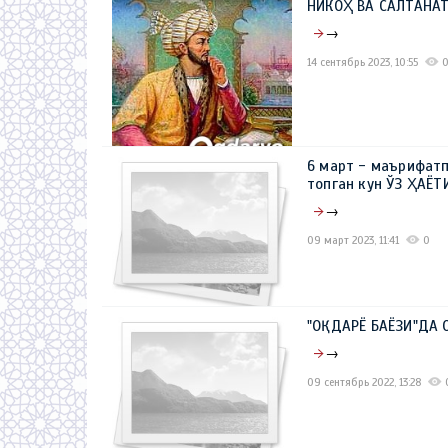
НИКОҲ ВА САЛТАНА
→
14 сентябрь 2023, 10:55
6 март - маърифат
топган кун ЎЗ ҲАЁ
→
09 март 2023, 11:41
0
"OҚДАРЁ БАЁЗИ"ДА
→
09 сентябрь 2022, 13:28