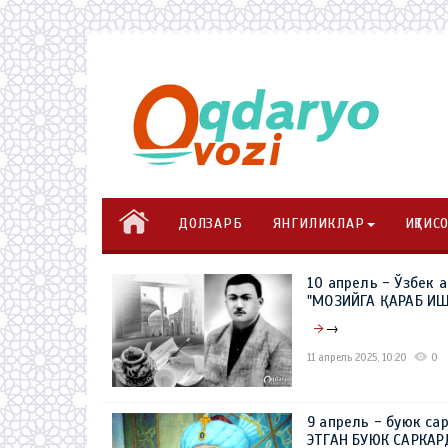
ДОЛЗАРБ
ЯНГИЛИКЛАР
ИҚТИС
10 апрель - Ўзбек 
"МОЗИЙГА ҚАРАБ И
→
11 апрель 2025, 10:20
0
9 апрель - буюк са
ЭТГАН БУЮК САРКА