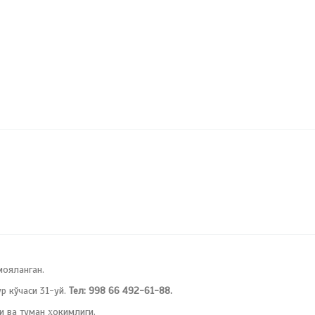
мояланган.
 кўчаси 31-уй.
Тел: 998 66 492-61-88.
и ва туман ҳокимлиги.