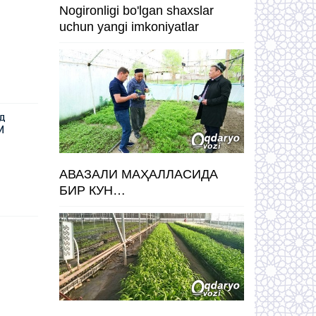
Nogironligi bo'lgan shaxslar
uchun yangi imkoniyatlar
уд
И
АВАЗАЛИ МАҲАЛЛАСИДА
БИР КУН…