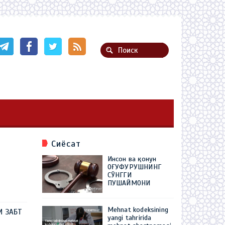
Сиёсат
Инсон ва қонун
ОҒУФУРУШНИНГ
СЎНГГИ
ПУШАЙМОНИ
Mehnat kodeksining
И ЗАБТ
yangi tahririda