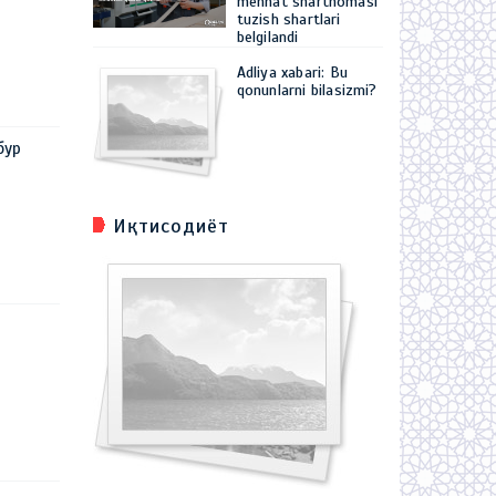
mehnat shartnomasi
tuzish shartlari
belgilandi
Adliya xabari: Bu
qonunlarni bilasizmi?
бур
Иқтисодиёт