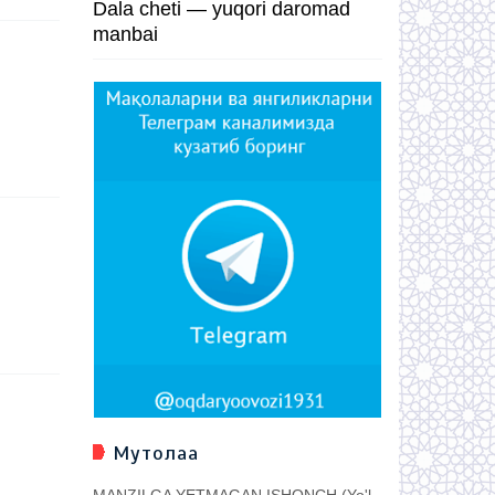
Dala cheti — yuqori daromad
manbai
Мутолаа
MANZILGA YETMAGAN ISHONCH (Yo'l