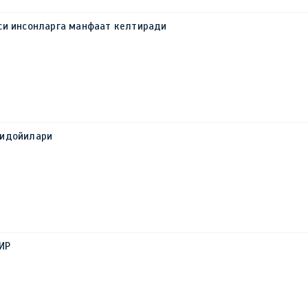
си инсонларга манфаат келтиради
фидойилари
ИР