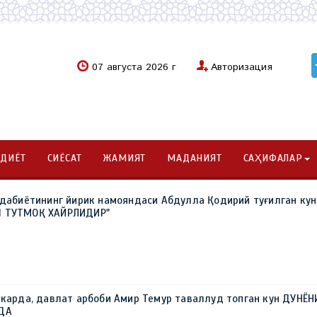
07 августа 2026 г
Авторизация
ОДИЁТ
СИЁСАТ
ЖАМИЯТ
МАДАНИЯТ
САҲИФАЛАР
адабиётининг йирик намояндаси Абдулла Қодирий туғилган кун
Ш ТУТМОҚ ХАЙРЛИДИР"
ркарда, давлат арбоби Амир Темур таваллуд топган кун ДУНЁН
РДА