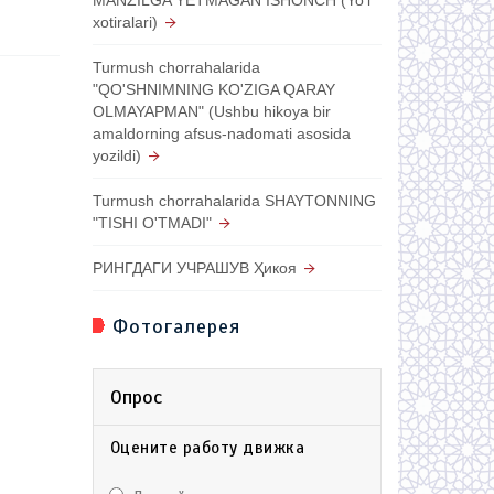
xotiralari)
Turmush chorrahalarida
"QO'SHNIMNING KO'ZIGA QARAY
OLMAYAPMAN" (Ushbu hikoya bir
amaldorning afsus-nadomati asosida
yozildi)
Turmush chorrahalarida SHAYTONNING
"TISHI O'TMADI"
РИНГДАГИ УЧРАШУВ Ҳикоя
Фотогалерея
Опрос
Оцените работу движка