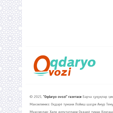
© 2021,
"Oqdaryo ovozi" газетаси
Барча ҳуқуқлар ҳи
Манзилимиз: Оқдарё тумани Лойиш шаҳри Амур Темур
Муассислар: Халқ депутатлари Оқдарё туман Кенгаш