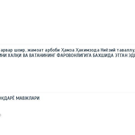
Т
0
парвар шоир, жамоат арбоби Ҳамза Ҳакимзода Ниёзий тавалл
ТИНИ ХАЛҚИ ВА ВАТАНИНИНГ ФАРОВОНЛИГИГА БАХШИДА ЭТГАН ЭД
 ОҚДАРЁ МАВЖЛАРИ
0