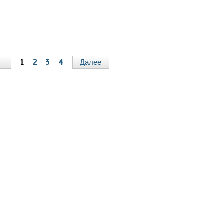
д
1
2
3
4
Далее