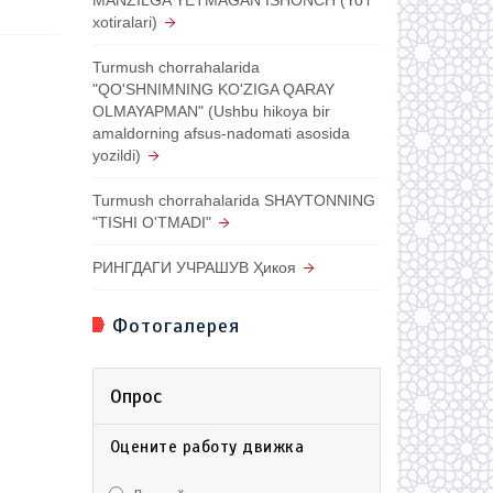
xotiralari)
Turmush chorrahalarida
"QO'SHNIMNING KO'ZIGA QARAY
OLMAYAPMAN" (Ushbu hikoya bir
amaldorning afsus-nadomati asosida
yozildi)
Turmush chorrahalarida SHAYTONNING
"TISHI O'TMADI"
РИНГДАГИ УЧРАШУВ Ҳикоя
Фотогалерея
Опрос
Оцените работу движка