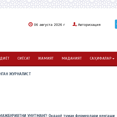
06 августа 2026 г
Авторизация
ОДИЁТ
СИЁСАТ
ЖАМИЯТ
МАДАНИЯТ
САҲИФАЛАР
НГАН ЖУРНАЛИСТ
МАЖБУРИЯТНИ УНУТМАНГ! Оқдарё туман фермерлари кенгаши