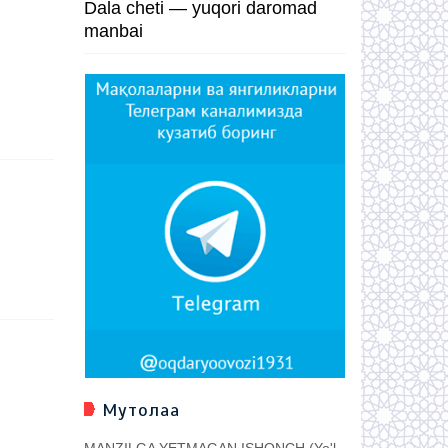
Dala cheti — yuqori daromad
manbai
Мутолаа
MANZILGA YETMAGAN ISHONCH (Yo'l