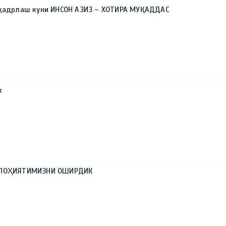
 қадрлаш куни ИНСОН АЗИЗ – ХОТИРА МУҚАДДАС
к
АЛОҲИЯТИМИЗНИ ОШИРДИК