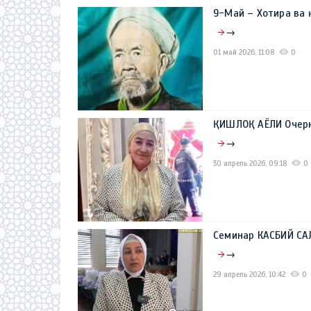
9-Май – Хотира ва
→
01 май 2026, 11:08
0
ҚИШЛОҚ АЁЛИ Очер
→
30 апрель 2026, 09:18
0
Семинар КАСБИЙ С
→
29 апрель 2026, 10:42
0