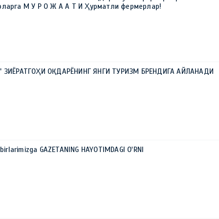
ларга М У Р О Ж А А Т И Ҳурматли фермерлар!
А" ЗИЁРАТГОҲИ ОҚДАРЁНИНГ ЯНГИ ТУРИЗМ БРЕНДИГА АЙЛАНАДИ
xbirlarimizga GAZETANING HAYOTIMDAGI O'RNI