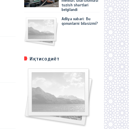
mehnat shartnomasi
tuzish shartlari
belgilandi
Adliya xabari: Bu
qonunlarni bilasizmi?
Иқтисодиёт