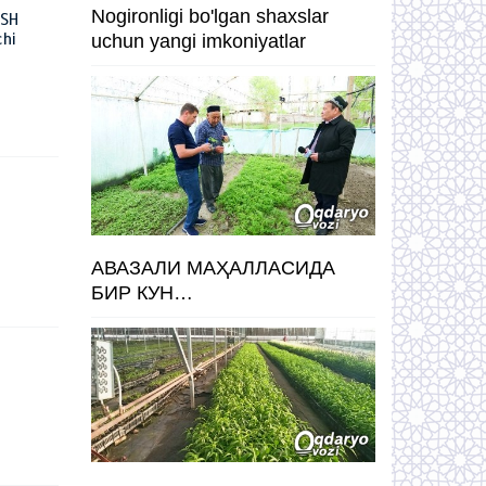
Nogironligi bo'lgan shaxslar
ISH
hi
uchun yangi imkoniyatlar
АВАЗАЛИ МАҲАЛЛАСИДА
БИР КУН…