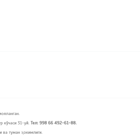
мояланган.
 кўчаси 31-уй.
Тел: 998 66 492-61-88.
и ва туман ҳокимлиги.