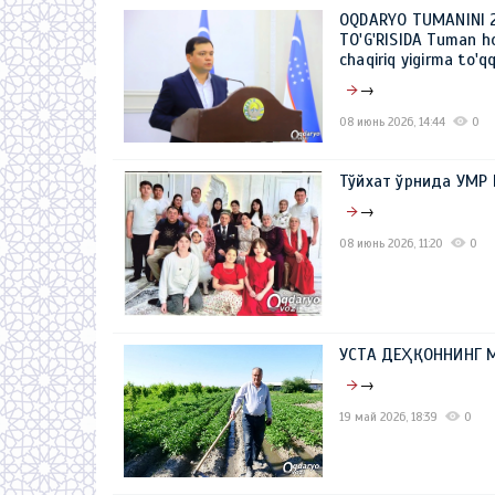
OQDARYO TUMANINI 2
TO'G'RISIDA Tuman h
chaqiriq yigirma to'qq
→
08 июнь 2026, 14:44
0
Тўйхат ўрнида УМР
→
08 июнь 2026, 11:20
0
УСТА ДЕҲҚОННИНГ 
→
19 май 2026, 18:39
0