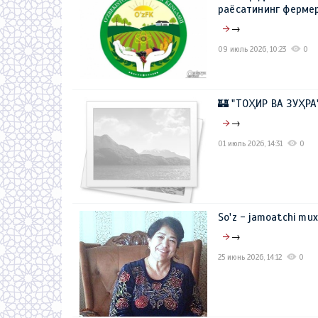
раёсатининг фермер
→
09 июль 2026, 10:23
0
🏰 "ТОҲИР ВА ЗУҲР
→
01 июль 2026, 14:31
0
So'z - jamoatchi mu
→
25 июнь 2026, 14:12
0