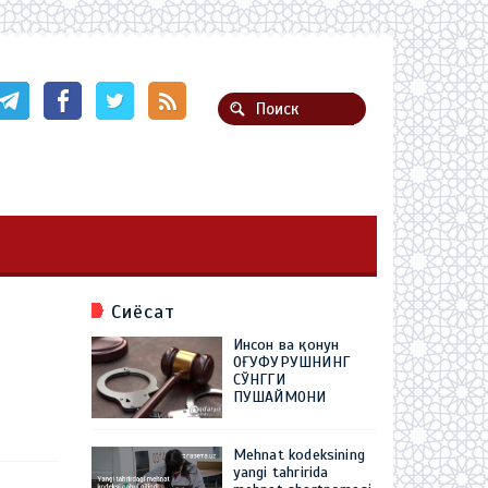
Сиёсат
Инсон ва қонун
ОҒУФУРУШНИНГ
СЎНГГИ
ПУШАЙМОНИ
Mehnat kodeksining
yangi tahririda