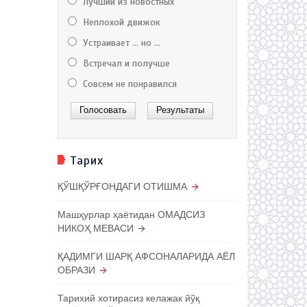
Лучший из новостных
Неплохой движок
Устраивает ... но ...
Встречал и получше
Совсем не понравился
Тарих
ҚЎШҚЎРҒОНДАГИ ОТИШМА
Машҳурлар ҳаётидан ОМАДСИЗ
НИКОҲ МЕВАСИ
ҚАДИМГИ ШАРҚ АФСОНАЛАРИДА АЁЛ
ОБРАЗИ
Тарихий хотирасиз келажак йўқ