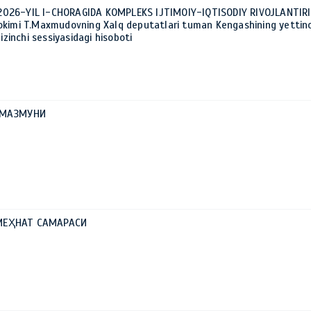
026-YIL I-CHORAGIDA KOMPLEKS IJTIMOIY-IQTISODIY RIVOJLANTIR
okimi T.Maxmudovning Xalq deputatlari tuman Kengashining yettinc
izinchi sessiyasidagi hisoboti
 МАЗМУНИ
МЕҲНАТ САМАРАСИ