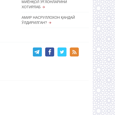
МИЁНҚОЛ ЎҒЛОНЛАРИНИ
ХОТИРЛАБ
АМИР НАСРУЛЛОХОН ҚАНДАЙ
ЎЛДИРИЛГАН?