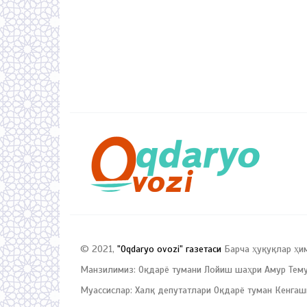
© 2021,
"Oqdaryo ovozi" газетаси
Барча ҳуқуқлар ҳи
Манзилимиз: Оқдарё тумани Лойиш шаҳри Амур Темур
Муассислар: Халқ депутатлари Оқдарё туман Кенгаш