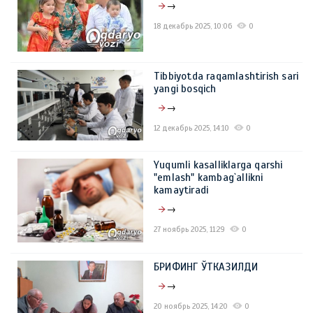
→
18 декабрь 2025, 10:06
0
Tibbiyotda raqamlashtirish sari
yangi bosqich
→
12 декабрь 2025, 14:10
0
Yuqumli kasalliklarga qarshi
"emlash" kambag`allikni
kamaytiradi
→
27 ноябрь 2025, 11:29
0
БРИФИНГ ЎТКАЗИЛДИ
→
20 ноябрь 2025, 14:20
0