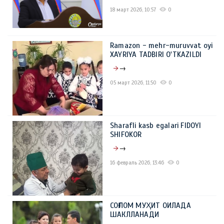
18 март 2026, 10:57
0
Ramazon - mehr-muruvvat oyi
XAYRIYA TADBIRI O'TKAZILDI
→
05 март 2026, 11:50
0
Sharafli kasb egalari FIDOYI
SHIFOKOR
→
16 февраль 2026, 13:46
0
СОҒЛОМ МУҲИТ ОИЛАДА
ШАКЛЛАНАДИ