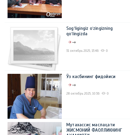
Sog‘ligingiz o‘zingizning
qo‘lingizda
→
31 октябрь 2025, 13:46
0
Ўз касбининг фидойиси
→
28 октябрь 2025, 10:36
0
Мутахассис маслаҳати
ЖИСМОНИЙ ФАОЛЛИКНИНГ