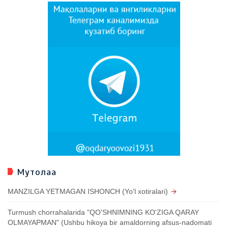
Мутолаа
MANZILGA YETMAGAN ISHONCH (Yo'l xotiralari)
Turmush chorrahalarida "QO'SHNIMNING KO'ZIGA QARAY
OLMAYAPMAN" (Ushbu hikoya bir amaldorning afsus-nadomati