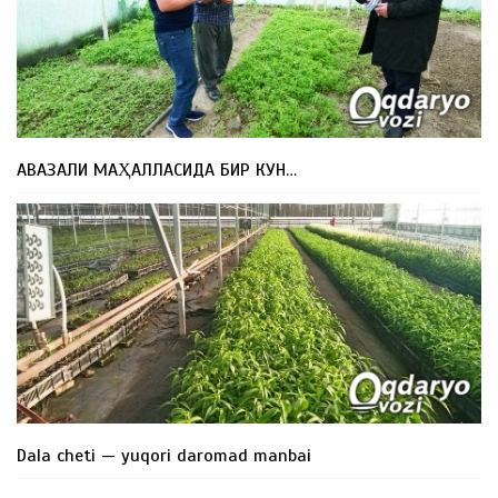
АВАЗАЛИ МАҲАЛЛАСИДА БИР КУН…
Dala cheti — yuqori daromad manbai