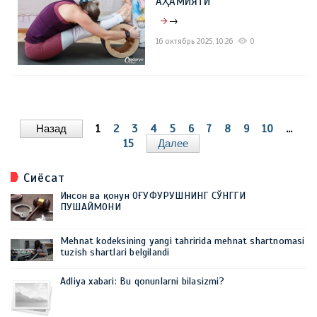
АҲАМИЯТИ
→
16 октябрь 2025, 10:26
0
Назад
1
2
3
4
5
6
7
8
9
10
...
15
Далее
Сиёсат
Инсон ва қонун ОҒУФУРУШНИНГ СЎНГГИ
ПУШАЙМОНИ
Mehnat kodeksining yangi tahririda mehnat shartnomasi
tuzish shartlari belgilandi
Adliya xabari: Bu qonunlarni bilasizmi?