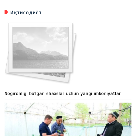
Иқтисодиёт
Nogironligi bo'lgan shaxslar uchun yangi imkoniyatlar