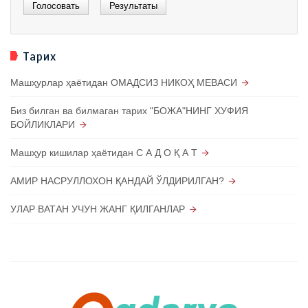
Тарих
Машҳурлар ҳаётидан ОМАДСИЗ НИКОҲ МЕВАСИ
Биз билган ва билмаган тарих "БОЖА"НИНГ ХУФИЯ
БОЙЛИКЛАРИ
Машҳур кишилар ҳаётидан С А Д О Қ А Т
АМИР НАСРУЛЛОХОН ҚАНДАЙ ЎЛДИРИЛГАН?
УЛАР ВАТАН УЧУН ЖАНГ ҚИЛГАНЛАР