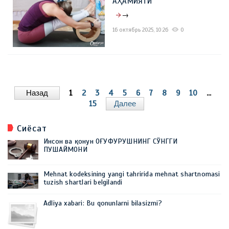
АҲАМИЯТИ
→
16 октябрь 2025, 10:26
0
Назад
1
2
3
4
5
6
7
8
9
10
...
15
Далее
Сиёсат
Инсон ва қонун ОҒУФУРУШНИНГ СЎНГГИ
ПУШАЙМОНИ
Mehnat kodeksining yangi tahririda mehnat shartnomasi
tuzish shartlari belgilandi
Adliya xabari: Bu qonunlarni bilasizmi?