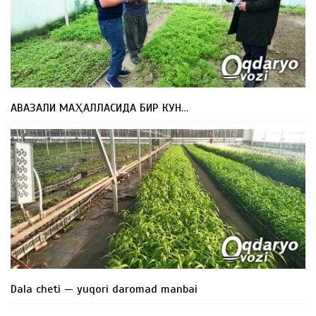
АВАЗАЛИ МАҲАЛЛАСИДА БИР КУН…
Dala cheti — yuqori daromad manbai