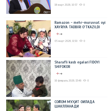
18 март 2026, 10:57
0
Ramazon - mehr-muruvvat oyi
XAYRIYA TADBIRI O'TKAZILDI
→
05 март 2026, 11:50
0
Sharafli kasb egalari FIDOYI
SHIFOKOR
→
16 февраль 2026, 13:46
0
СОҒЛОМ МУҲИТ ОИЛАДА
ШАКЛЛАНАДИ