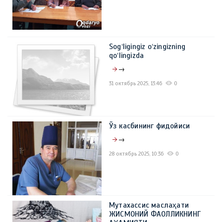
Sog‘ligingiz o‘zingizning
qo‘lingizda
→
31 октябрь 2025, 13:46
0
Ўз касбининг фидойиси
→
28 октябрь 2025, 10:36
0
Мутахассис маслаҳати
ЖИСМОНИЙ ФАОЛЛИКНИНГ