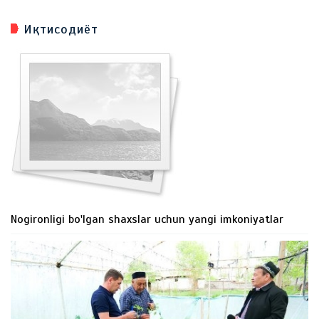
Иқтисодиёт
Nogironligi bo'lgan shaxslar uchun yangi imkoniyatlar