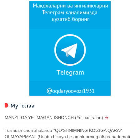
Мутолаа
MANZILGA YETMAGAN ISHONCH (Yo'l xotiralari)
Turmush chorrahalarida "QO'SHNIMNING KO'ZIGA QARAY
OLMAYAPMAN" (Ushbu hikoya bir amaldorning afsus-nadomati