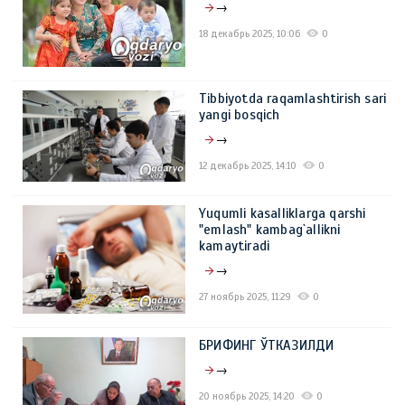
→
18 декабрь 2025, 10:06
0
Tibbiyotda raqamlashtirish sari
yangi bosqich
→
12 декабрь 2025, 14:10
0
Yuqumli kasalliklarga qarshi
"emlash" kambag`allikni
kamaytiradi
→
27 ноябрь 2025, 11:29
0
БРИФИНГ ЎТКАЗИЛДИ
→
20 ноябрь 2025, 14:20
0