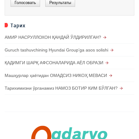
Тарих
АМИР НАСРУЛЛОХОН ҚАНДАЙ ЎЛДИРИЛГАН?
Guruch tashuvchining Hyundai Groupʼga asos solishi
ҚАДИМГИ ШАРҚ АФСОНАЛАРИДА АЁЛ ОБРАЗИ
Машҳурлар ҳаётидан ОМАДСИЗ НИКОҲ МЕВАСИ
Тарихимизни ўрганамиз НАМОЗ БОТИР КИМ БЎЛГАН?