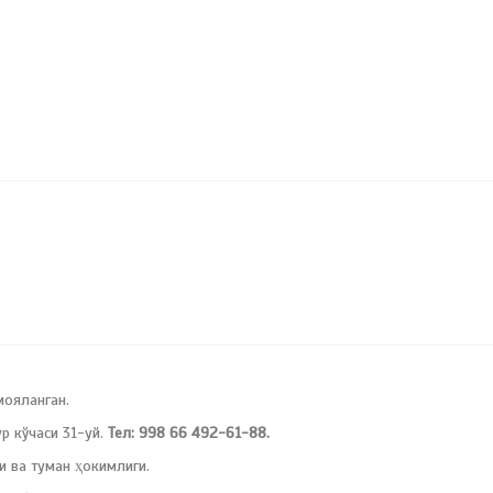
мояланган.
 кўчаси 31-уй.
Тел: 998 66 492-61-88.
и ва туман ҳокимлиги.