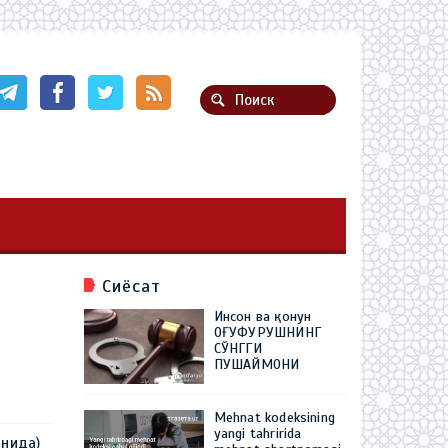
Сиёсат
Инсон ва қонун
ОҒУФУРУШНИНГ
СЎНГГИ
ПУШАЙМОНИ
Mehnat kodeksining
yangi tahririda
нида)