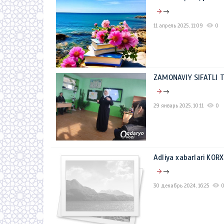
→
11 апрель 2025, 11:09
0
ZAMONAVIY SIFATLI T
→
29 январь 2025, 10:11
0
Adliya xabarlari K
→
30 декабрь 2024, 16:25