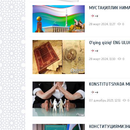
МУСТАҚИЛЛИК НИМА
→
28 март 2024, 11:27
0
O'qing qiziq! ENG ULU
→
28 март 2024, 11:10
0
KONSTITUTSIYADA ME
→
07 декабрь 2023, 12:51
0
КОНСТИТУЦИЯМИЗНИ