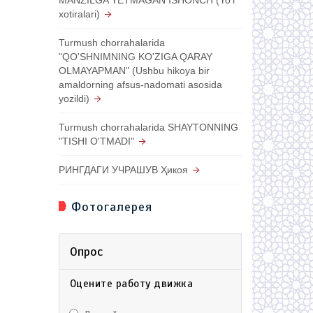
xotiralari)
Turmush chorrahalarida
"QO'SHNIMNING KO'ZIGA QARAY
OLMAYAPMAN" (Ushbu hikoya bir
amaldorning afsus-nadomati asosida
yozildi)
Turmush chorrahalarida SHAYTONNING
"TISHI O'TMADI"
РИНГДАГИ УЧРАШУВ Ҳикоя
Фотогалерея
Опрос
Оцените работу движка