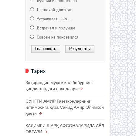
Лучший из новостных
Неплохой движок
Устраивает ... но ...
Встречал и получше
Совсем не понравился
Тарих
Заҳириддин муҳаммад бобурнинг
ҳиндистондаги авлодлари
СЎНГГИ АМИР Газетхонларнинг
илтимосига кўра Сайид Амир Олимхон
ҳаёти
ҚАДИМГИ ШАРҚ АФСОНАЛАРИДА АЁЛ
ОБРАЗИ