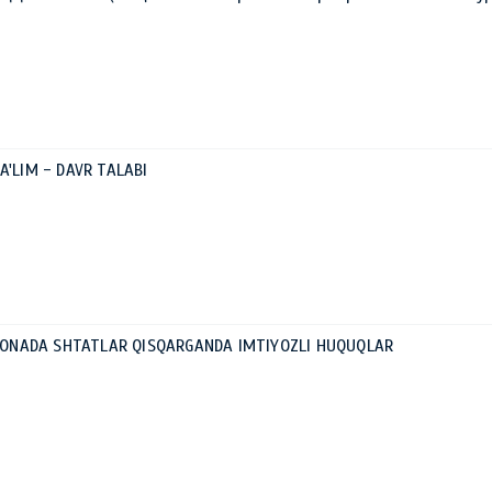
A'LIM - DAVR TALABI
ORXONADA SHTATLAR QISQARGANDA IMTIYOZLI HUQUQLAR
0