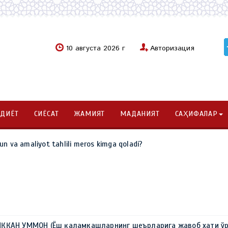
10 августа 2026 г
Авторизация
ОДИЁТ
СИЁСАТ
ЖАМИЯТ
МАДАНИЯТ
САҲИФАЛАР
un va amaliyot tahlili meros kimga qoladi?
ҚҚАН УММОН (Ёш қаламкашларнинг шеърларига жавоб хати ўр