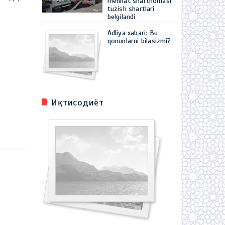
mehnat shartnomasi
tuzish shartlari
belgilandi
Adliya xabari: Bu
qonunlarni bilasizmi?
Иқтисодиёт