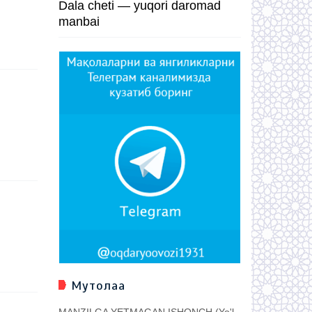
Dala cheti — yuqori daromad
manbai
Мутолаа
MANZILGA YETMAGAN ISHONCH (Yo'l