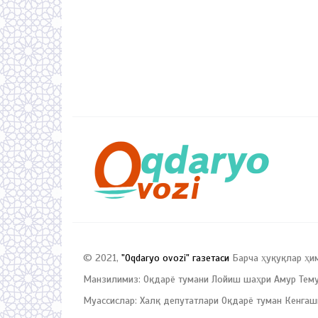
© 2021,
"Oqdaryo ovozi" газетаси
Барча ҳуқуқлар ҳи
Манзилимиз: Оқдарё тумани Лойиш шаҳри Амур Темур
Муассислар: Халқ депутатлари Оқдарё туман Кенгаш