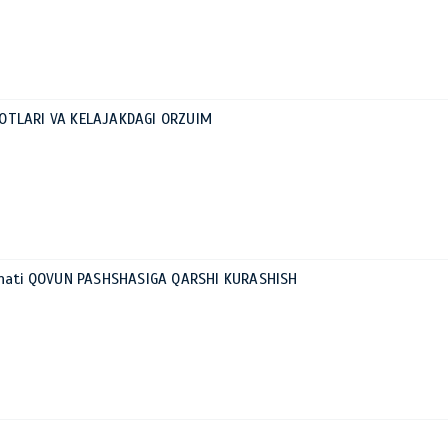
0
OTLARI VA KELAJAKDAGI ORZUIM
0
ahati QOVUN PASHSHASIGA QARSHI KURASHISH