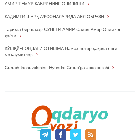
АМИР ТЕМУР ҚАБРИНИНГ ОЧИЛИШИ
ҚАДИМГИ ШАРҚ АФСОНАЛАРИДА АЁЛ ОБРАЗИ
Тарихга бир назар СЎНГГИ АМИР Сайид Амир Олимхон
ҳаёти
ҚЎШҚЎРҒОНДАГИ ОТИШМА Намоз Ботир ҳақида янги
маълумотлар
Guruch tashuvchining Hyundai Groupʼga asos solishi