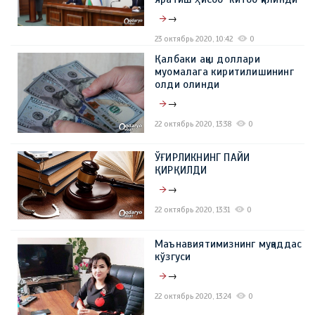
→
23 октябрь 2020, 10:42
0
Қалбаки ақш доллари
муомалага киритилишининг
олди олинди
→
22 октябрь 2020, 13:38
0
ЎҒИРЛИКНИНГ ПАЙИ
ҚИРҚИЛДИ
→
22 октябрь 2020, 13:31
0
Маънавиятимизнинг муқаддас
кўзгуси
→
22 октябрь 2020, 13:24
0