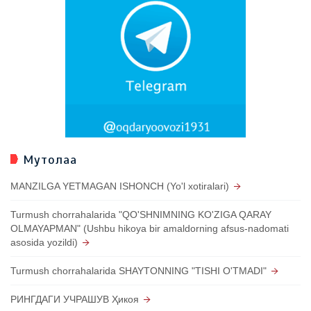
Мутолаа
MANZILGA YETMAGAN ISHONCH (Yo'l xotiralari)
Turmush chorrahalarida "QO'SHNIMNING KO'ZIGA QARAY
OLMAYAPMAN" (Ushbu hikoya bir amaldorning afsus-nadomati
asosida yozildi)
Turmush chorrahalarida SHAYTONNING "TISHI O'TMADI"
РИНГДАГИ УЧРАШУВ Ҳикоя