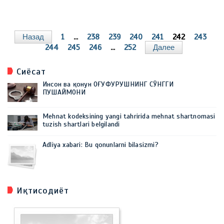
Назад
1
...
238
239
240
241
242
243
244
245
246
...
252
Далее
Сиёсат
Инсон ва қонун ОҒУФУРУШНИНГ СЎНГГИ
ПУШАЙМОНИ
Mehnat kodeksining yangi tahririda mehnat shartnomasi
tuzish shartlari belgilandi
Adliya xabari: Bu qonunlarni bilasizmi?
Иқтисодиёт