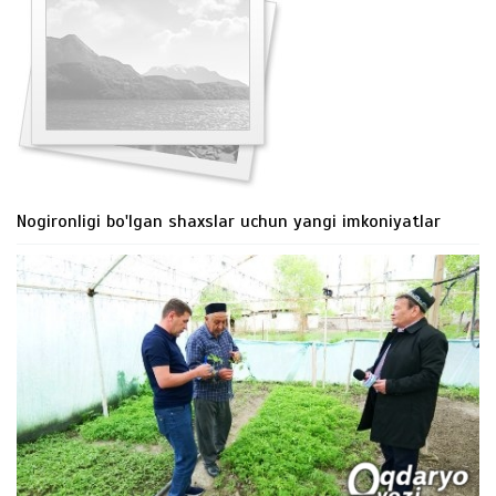
Nogironligi bo'lgan shaxslar uchun yangi imkoniyatlar