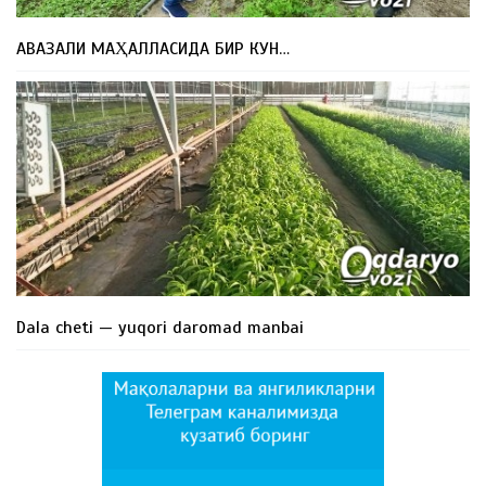
АВАЗАЛИ МАҲАЛЛАСИДА БИР КУН…
Dala cheti — yuqori daromad manbai