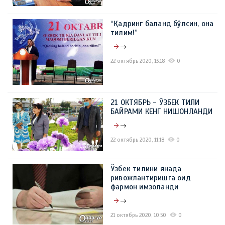
“Қадринг баланд бўлсин, она
тилим!”
→
22 октябрь 2020, 13:18
0
21 ОКТЯБРЬ - ЎЗБЕК ТИЛИ
БАЙРАМИ КЕНГ НИШОНЛАНДИ
→
22 октябрь 2020, 11:18
0
Ўзбек тилини янада
ривожлантиришга оид
фармон имзоланди
→
21 октябрь 2020, 10:50
0