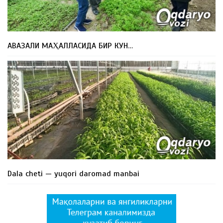
АВАЗАЛИ МАҲАЛЛАСИДА БИР КУН…
Dala cheti — yuqori daromad manbai