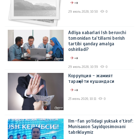
→
29 июль 2026, 10:50
0
Adliya xabarlari Ish beruvchi
tomonidan ta'tillarni berish
tartibi qanday amalga
oshiriladi?
→
29 июль 2026, 10:39
0
Коррупция - жамият
тараққиёти кушандаси
→
23 июнь 2026, 10:11
0
Ilm-fan yo‘lidagi yuksak e’tirof:
Munisaxon Sayidqosimovani
tabriklaymiz