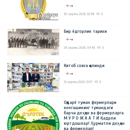
→
30 апрель 2026, 10:38
0
Бир ёдгорлик тарихи
→
29 апрель 2026, 09:43
0
Китоб совға қилинди
→
15 апрель 2026, 13:37
0
Оқдарё туман фермерлари
кенгашининг тумандаги
барча деҳқон ва фермерларга
М У Р О Ж А А Т И Қадрли
юртдошлар! Ҳурматли деҳқон
ва фермерлар!