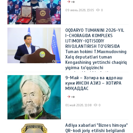
→
09 июнь 2026, 13:05
0
OQDARYO TUMANINI 2026-YIL
I-CHORAGIDA KOMPLEKS
IJTIMOIY-IQTISODIY
RIVOJLANTIRISH TO'G'RISIDA
Tuman hokimi T.Maxmudovning
Xalq deputatlari tuman
Kengashining yettinchi chaqiriq
yigirma to'qqizinchi
sessiyasidagi hisoboti
9-Май – Хотира ва қадрлаш
→
куни ИНСОН АЗИЗ – ХОТИРА
МУҚАДДАС
08 июнь 2026, 14:44
0
→
01 май 2026, 11:08
0
Adliya xabarlari "Biznes himoya"
QR-kodi joriy etilishi belgilandi