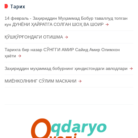
Тарих
14 февраль - Заҳириддин Муҳаммад Бобур таваллуд топган
кун ДУНЁНИ ҲАЙРАТГА СОЛГАН ШОҲ ВА ШОИР
ҚЎШҚЎРҒОНДАГИ ОТИШМА
Тарихга бир назар СЎНГГИ АМИР Сайид Амир Олимхон
ҳаёти
Заҳириддин муҳаммад бобурнинг ҳиндистондаги авлодлари
МИЁНКОЛНИНГ СЎЛИМ МАСКАНИ