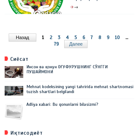
→
30 март 2026, 10:49
0
Назад
1
2
3
4
5
6
7
8
9
10
...
79
Далее
Сиёсат
Инсон ва қонун ОҒУФУРУШНИНГ СЎНГГИ
ПУШАЙМОНИ
Mehnat kodeksining yangi tahririda mehnat shartnomasi
tuzish shartlari belgilandi
Adliya xabari: Bu qonunlarni bilasizmi?
Иқтисодиёт