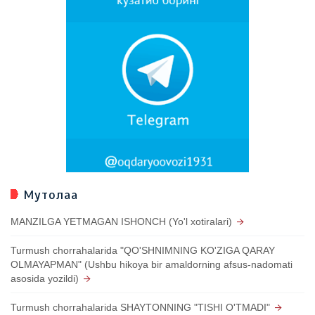
Мутолаа
MANZILGA YETMAGAN ISHONCH (Yo'l xotiralari)
Turmush chorrahalarida "QO'SHNIMNING KO'ZIGA QARAY
OLMAYAPMAN" (Ushbu hikoya bir amaldorning afsus-nadomati
asosida yozildi)
Turmush chorrahalarida SHAYTONNING "TISHI O'TMADI"