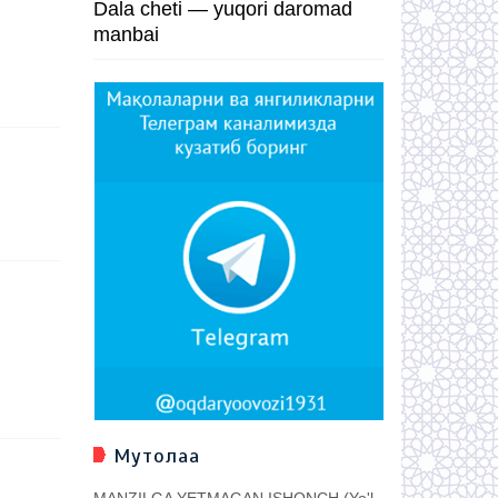
Dala cheti — yuqori daromad
manbai
Мутолаа
MANZILGA YETMAGAN ISHONCH (Yo'l