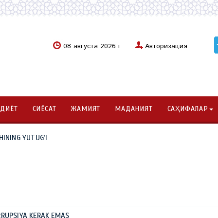
08 августа 2026 г
Авторизация
ОДИЁТ
СИЁСАТ
ЖАМИЯТ
МАДАНИЯТ
САҲИФАЛАР
HINING YUTUG’I
RRUPSIYA KERAK EMAS