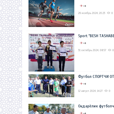
→
26 ноябрь 2024, 20:23
0
Sport "BESH TASHABB
→
31 октябрь 2024, 08:57
0
Футбол СПОРТЧИ О
→
12 август 2024, 14:27
0
Оқдарёлик футболч
→