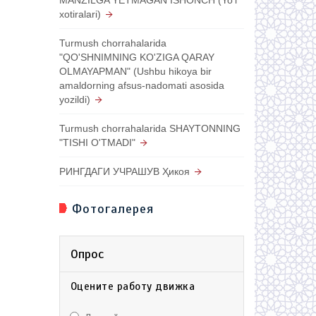
xotiralari)
Turmush chorrahalarida
"QO'SHNIMNING KO'ZIGA QARAY
OLMAYAPMAN" (Ushbu hikoya bir
amaldorning afsus-nadomati asosida
yozildi)
Turmush chorrahalarida SHAYTONNING
"TISHI O'TMADI"
РИНГДАГИ УЧРАШУВ Ҳикоя
Фотогалерея
Опрос
Оцените работу движка