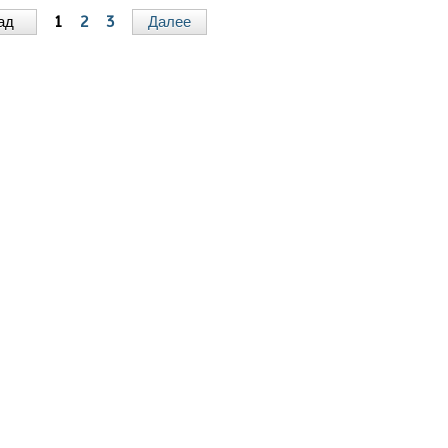
ад
1
2
3
Далее