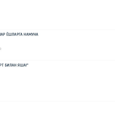
АР ЁШЛАРГА НАМУНА
0
ОРТ БИЛАН ЯША!"