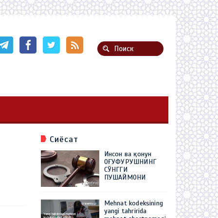
Сиёсат
Инсон ва қонун
ОҒУФУРУШНИНГ
СЎНГГИ
ПУШАЙМОНИ
Mehnat kodeksining
yangi tahririda