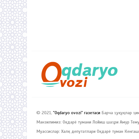
© 2021,
"Oqdaryo ovozi" газетаси
Барча ҳуқуқлар ҳи
Манзилимиз: Оқдарё тумани Лойиш шаҳри Амур Темур
Муассислар: Халқ депутатлари Оқдарё туман Кенгаш