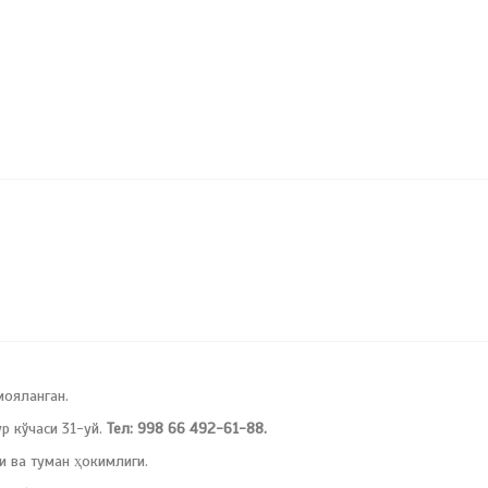
мояланган.
 кўчаси 31-уй.
Тел: 998 66 492-61-88.
и ва туман ҳокимлиги.