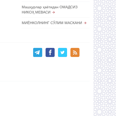
Машҳурлар ҳаётидан ОМАДСИЗ
НИКОҲ МЕВАСИ
МИЁНКОЛНИНГ СЎЛИМ МАСКАНИ