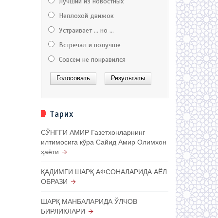
Лучший из новостных
Неплохой движок
Устраивает ... но ...
Встречал и получше
Совсем не понравился
Тарих
СЎНГГИ АМИР Газетхонларнинг
илтимосига кўра Сайид Амир Олимхон
ҳаёти
ҚАДИМГИ ШАРҚ АФСОНАЛАРИДА АЁЛ
ОБРАЗИ
ШАРҚ МАНБАЛАРИДА ЎЛЧОВ
БИРЛИКЛАРИ