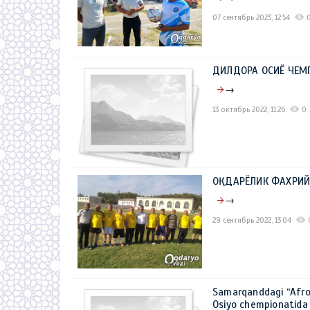
07 сентябрь 2023, 12:54
ДИЛДОРА ОСИЁ ЧЕМ
→
13 октябрь 2022, 11:26
0
ОҚДАРЁЛИК ФАХРИ
→
29 сентябрь 2022, 13:04
Samarqanddagi “Afros
Osiyo chempionatida 