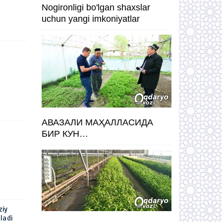
Nogironligi bo'lgan shaxslar
uchun yangi imkoniyatlar
АВАЗАЛИ МАҲАЛЛАСИДА
БИР КУН…
ziy
ladi