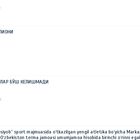
0
ПИОНИ
ЙЛАР БЎШ КЕЛИШМАДИ
0
iyob” sport majmuasida o‘tkazilgan yengil atletika bo‘yicha Marka
O‘zbekiston terma jamoasi umumjamoa hisobida birinchi o‘rinni egal