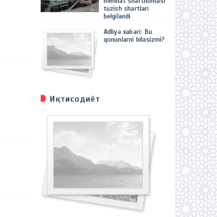
mehnat shartnomasi
tuzish shartlari
belgilandi
Adliya xabari: Bu
qonunlarni bilasizmi?
Иқтисодиёт