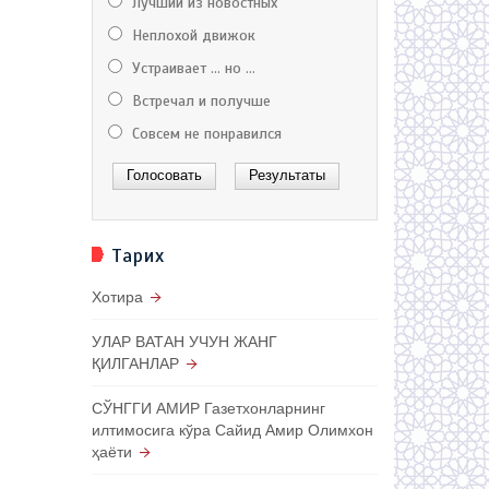
Лучший из новостных
Неплохой движок
Устраивает ... но ...
Встречал и получше
Совсем не понравился
Тарих
Хотира
УЛАР ВАТАН УЧУН ЖАНГ
ҚИЛГАНЛАР
СЎНГГИ АМИР Газетхонларнинг
илтимосига кўра Сайид Амир Олимхон
ҳаёти