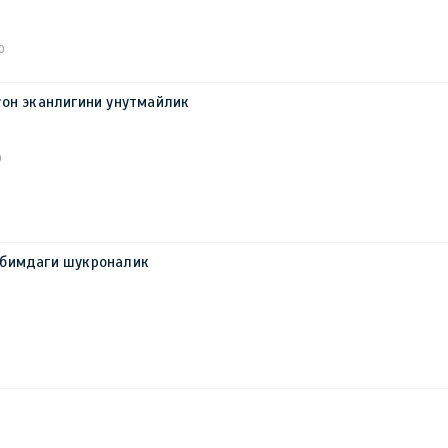
0
ғон эканлигини унутмайлик
0
бимдаги шукроналик