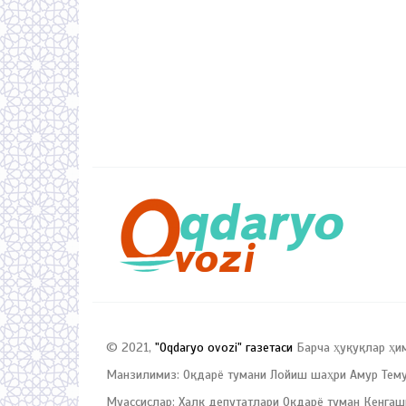
© 2021,
"Oqdaryo ovozi" газетаси
Барча ҳуқуқлар ҳи
Манзилимиз: Оқдарё тумани Лойиш шаҳри Амур Темур
Муассислар: Халқ депутатлари Оқдарё туман Кенгаш