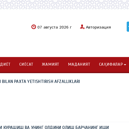
07 августа 2026 г
Авторизация
ОДИЁТ
СИЁСАТ
ЖАМИЯТ
МАДАНИЯТ
САҲИФАЛАР
 BILAN PAXTA YETISHTIRISH AFZALLIKLARI
И КУРАШИШ ВА УНИНГ ОЛДИНИ ОЛИШ БАРЧАНИНГ ИШИ