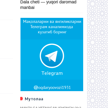
Dala cheti — yuqori daromad
manbai
Мутолаа
MANZILGA YETMAGAN ISHONCH (Yo'l