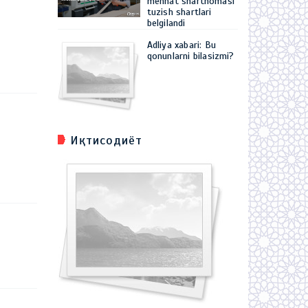
mehnat shartnomasi
tuzish shartlari
belgilandi
Adliya xabari: Bu
qonunlarni bilasizmi?
Иқтисодиёт