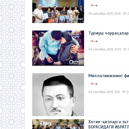
→
05 сентябрь 2025, 13:45
Турмуш чорраҳала
→
04 сентябрь 2025, 12:01
Миллатимизнинг ф
→
04 сентябрь 2025, 11:11
0
Хотин-қизларга э
БОРАСИДАГИ ИБРАТ