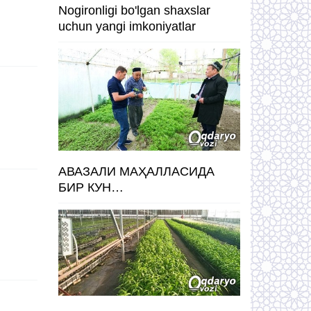
Nogironligi bo'lgan shaxslar
uchun yangi imkoniyatlar
АВАЗАЛИ МАҲАЛЛАСИДА
БИР КУН…