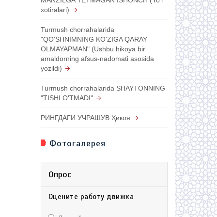
xotiralari)
Turmush chorrahalarida
"QO'SHNIMNING KO'ZIGA QARAY
OLMAYAPMAN" (Ushbu hikoya bir
amaldorning afsus-nadomati asosida
yozildi)
Turmush chorrahalarida SHAYTONNING
"TISHI O'TMADI"
РИНГДАГИ УЧРАШУВ Ҳикоя
Фотогалерея
Опрос
Оцените работу движка