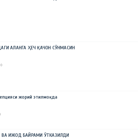
0
ДАГИ АЛАНГА ҲЕЧ ҚАЧОН СЎНМАСИН
0
цепцияси жорий этилмоқда
0
 ВА ИЖОД БАЙРАМИ ЎТКАЗИЛДИ