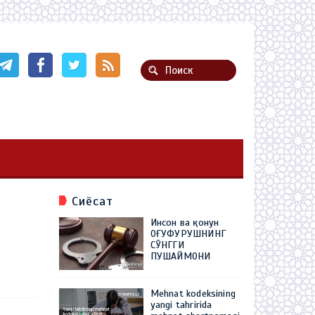
Сиёсат
Инсон ва қонун
ОҒУФУРУШНИНГ
СЎНГГИ
ПУШАЙМОНИ
Mehnat kodeksining
yangi tahririda