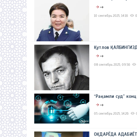
→
10 сентябрь 2025, 14:16
Қутлов ҚАЛБИНГИЗ
→
08 сентябрь 2025, 09:56
“Рақамли суд” кон
→
05 сентябрь 2025, 14:26
ОҚДАРЁДА АДАБИЁТ