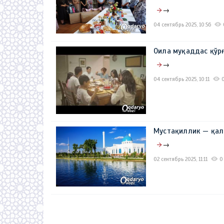
→
04 сентябрь 2025, 10:56
Оила муқаддас қўр
→
04 сентябрь 2025, 10:11
Мустақиллик — қал
→
02 сентябрь 2025, 11:11
0