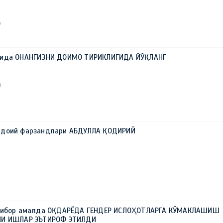
0
рида ОНАНГИЗНИ ДОИМО ТИРИКЛИГИДА ЙЎҚЛАНГ
0
идоий фарзандлари АБДУЛЛА ҚОДИРИЙ
ътибор амалда ОҚДАРЁДА ГЕНДЕР ИСЛОҲОТЛАРГА КЎМАКЛАШИШ
ЛИ ИШЛАР ЭЪТИРОФ ЭТИЛДИ