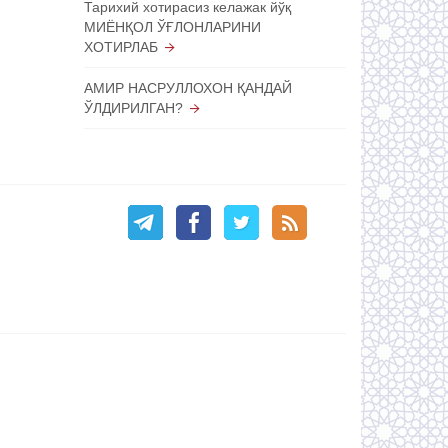
Тарихий хотирасиз келажак йўқ
МИЁНҚОЛ ЎҒЛОНЛАРИНИ
ХОТИРЛАБ
АМИР НАСРУЛЛОХОН ҚАНДАЙ
ЎЛДИРИЛГАН?