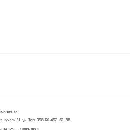
мояланган.
 кўчаси 31-уй.
Тел: 998 66 492-61-88.
и ва туман ҳокимлиги.