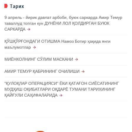
Тарих
9 апрель - йирик давлат арбоби, буюк саркарда Амир Темур
таваллуд топган кун ДУНЁНИ ЛОЛ ҚОЛДИРГАН БУЮК
САРКАРДА
ҚЎШҚЎРҒОНДАГИ ОТИШМА Намоз Ботир ҳақида янги
маълумотлар
МИЁНКОЛНИНГ СЎЛИМ МАСКАНИ
АМИР ТЕМУР ҚАБРИНИНГ ОЧИЛИШИ
"ҚУЛОҚЛАР ОПЕРАЦИЯСИ" ЁКИ ҚАТАҒОН СИЁСАТИНИНГ
МУДҲИШ ОҚИБАТЛАРИ ОҚДАРЁ ТУМАНИ ТАРИХИНИНГ
ҚАЙҒУЛИ САҲИФАЛАРИДА