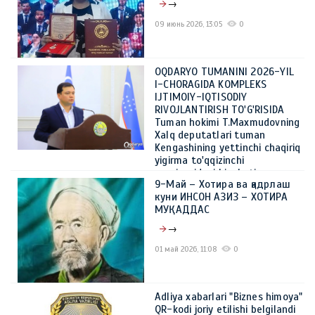
→
09 июнь 2026, 13:05
0
OQDARYO TUMANINI 2026-YIL
I-CHORAGIDA KOMPLEKS
IJTIMOIY-IQTISODIY
RIVOJLANTIRISH TO'G'RISIDA
Tuman hokimi T.Maxmudovning
Xalq deputatlari tuman
Kengashining yettinchi chaqiriq
yigirma to'qqizinchi
sessiyasidagi hisoboti
9-Май – Хотира ва қадрлаш
→
куни ИНСОН АЗИЗ – ХОТИРА
МУҚАДДАС
08 июнь 2026, 14:44
0
→
01 май 2026, 11:08
0
Adliya xabarlari "Biznes himoya"
QR-kodi joriy etilishi belgilandi