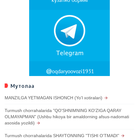
Мутолаа
MANZILGA YETMAGAN ISHONCH (Yo'l xotiralari)
Turmush chorrahalarida "QO'SHNIMNING KO'ZIGA QARAY
OLMAYAPMAN" (Ushbu hikoya bir amaldorning afsus-nadomati
asosida yozildi)
Turmush chorrahalarida SHAYTONNING "TISHI O'TMADI"