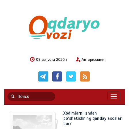
09 августа 2026 г
Авторизация
Навигац
Xodimlarni ishdan
bo'shatishning qanday asoslari
bor?