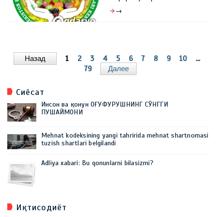
→
30 март 2026, 10:49
0
Назад
1
2
3
4
5
6
7
8
9
10
...
79
Далее
Сиёсат
Инсон ва қонун ОҒУФУРУШНИНГ СЎНГГИ
ПУШАЙМОНИ
Mehnat kodeksining yangi tahririda mehnat shartnomasi
tuzish shartlari belgilandi
Adliya xabari: Bu qonunlarni bilasizmi?
Иқтисодиёт