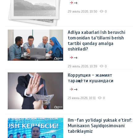
→
29 июль 2026, 10:50
0
Adliya xabarlari Ish beruvchi
tomonidan ta'tillarni berish
tartibi qanday amalga
oshiriladi?
→
29 июль 2026, 10:39
0
Коррупция - жамият
тараққиёти кушандаси
→
23 июнь 2026, 10:11
0
Ilm-fan yo‘lidagi yuksak e’tirof:
Munisaxon Sayidqosimovani
tabriklaymiz