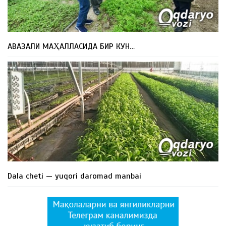
АВАЗАЛИ МАҲАЛЛАСИДА БИР КУН…
Dala cheti — yuqori daromad manbai