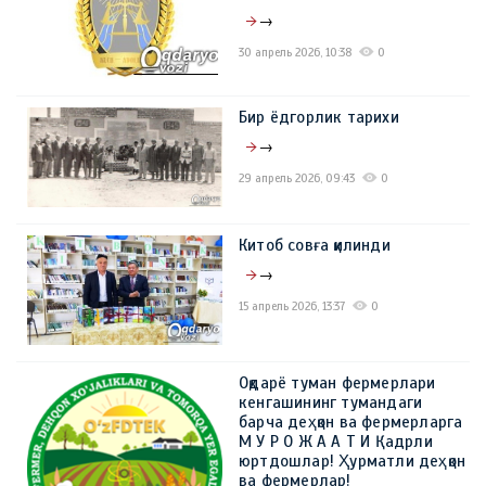
→
30 апрель 2026, 10:38
0
Бир ёдгорлик тарихи
→
29 апрель 2026, 09:43
0
Китоб совға қилинди
→
15 апрель 2026, 13:37
0
Оқдарё туман фермерлари
кенгашининг тумандаги
барча деҳқон ва фермерларга
М У Р О Ж А А Т И Қадрли
юртдошлар! Ҳурматли деҳқон
ва фермерлар!