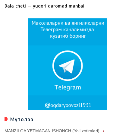
Dala cheti — yuqori daromad manbai
Мутолаа
MANZILGA YETMAGAN ISHONCH (Yo'l xotiralari)