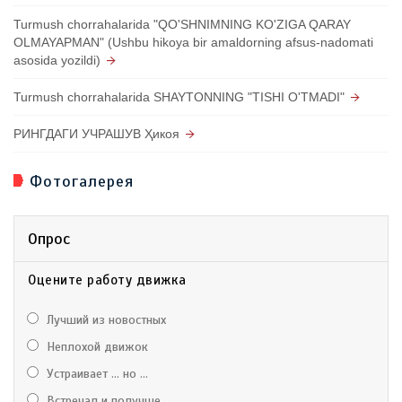
Turmush chorrahalarida "QO'SHNIMNING KO'ZIGA QARAY
OLMAYAPMAN" (Ushbu hikoya bir amaldorning afsus-nadomati
asosida yozildi)
Turmush chorrahalarida SHAYTONNING "TISHI O'TMADI"
РИНГДАГИ УЧРАШУВ Ҳикоя
Фотогалерея
Опрос
Оцените работу движка
Лучший из новостных
Неплохой движок
Устраивает ... но ...
Встречал и получше