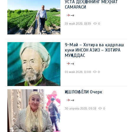
УСТА ДЕҲҚОННИНГ МЕҲНАТ
САМАРАСИ
→
19 май 2026, 18:39
0
9-Май – Хотира ва қадрлаш
куни ИНСОН АЗИЗ – ХОТИРА
МУҚАДДАС
→
01 май 2026, 11:08
0
ҚИШЛОҚ АЁЛИ Очерк
→
30 апрель 2026, 09:18
0