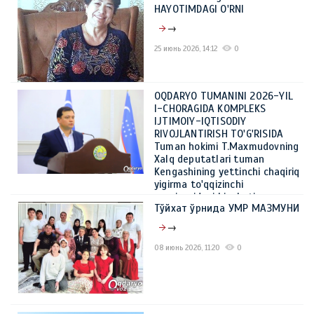
HAYOTIMDAGI O'RNI
→
25 июнь 2026, 14:12
0
OQDARYO TUMANINI 2026-YIL
I-CHORAGIDA KOMPLEKS
IJTIMOIY-IQTISODIY
RIVOJLANTIRISH TO'G'RISIDA
Tuman hokimi T.Maxmudovning
Xalq deputatlari tuman
Kengashining yettinchi chaqiriq
yigirma to'qqizinchi
sessiyasidagi hisoboti
Тўйхат ўрнида УМР МАЗМУНИ
→
→
08 июнь 2026, 14:44
0
08 июнь 2026, 11:20
0