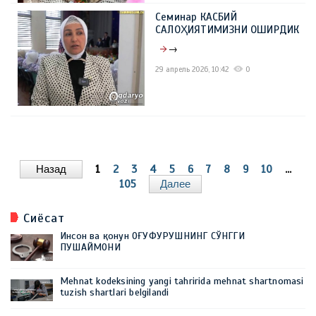
Семинар КАСБИЙ
САЛОҲИЯТИМИЗНИ ОШИРДИК
→
29 апрель 2026, 10:42
0
Назад
1
2
3
4
5
6
7
8
9
10
...
105
Далее
Сиёсат
Инсон ва қонун ОҒУФУРУШНИНГ СЎНГГИ
ПУШАЙМОНИ
Mehnat kodeksining yangi tahririda mehnat shartnomasi
tuzish shartlari belgilandi