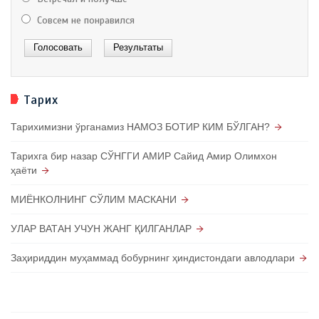
Совсем не понравился
Тарих
Тарихимизни ўрганамиз НАМОЗ БОТИР КИМ БЎЛГАН?
Тарихга бир назар СЎНГГИ АМИР Сайид Амир Олимхон
ҳаёти
МИЁНКОЛНИНГ СЎЛИМ МАСКАНИ
УЛАР ВАТАН УЧУН ЖАНГ ҚИЛГАНЛАР
Заҳириддин муҳаммад бобурнинг ҳиндистондаги авлодлари