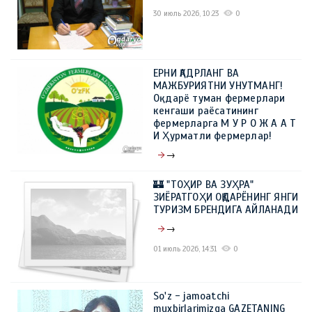
30 июль 2026, 10:23
0
ЕРНИ ҚАДРЛАНГ ВА
МАЖБУРИЯТНИ УНУТМАНГ!
Оқдарё туман фермерлари
кенгаши раёсатининг
фермерларга М У Р О Ж А А Т
И Ҳурматли фермерлар!
→
09 июль 2026, 10:23
0
🏰 "ТОҲИР ВА ЗУҲРА"
ЗИЁРАТГОҲИ ОҚДАРЁНИНГ ЯНГИ
ТУРИЗМ БРЕНДИГА АЙЛАНАДИ
→
01 июль 2026, 14:31
0
So'z - jamoatchi
muxbirlarimizga GAZETANING