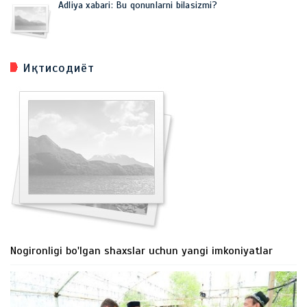
Adliya xabari: Bu qonunlarni bilasizmi?
Иқтисодиёт
Nogironligi bo'lgan shaxslar uchun yangi imkoniyatlar