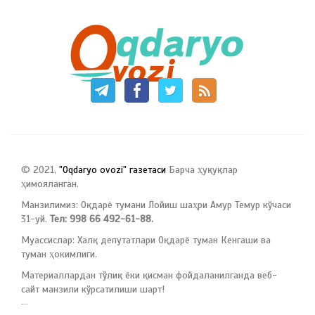
© 2021,
"Oqdaryo ovozi" газетаси
Барча ҳуқуқлар
ҳимояланган.
Манзилимиз: Оқдарё тумани Лойиш шаҳри Амур Темур кўчаси
31-уй.
Тел: 998 66 492-61-88.
Муассислар: Халқ депутатлари Оқдарё туман Кенгаши ва
туман ҳокимлиги.
Материаллардан тўлиқ ёки қисман фойдаланилганда веб-
сайт манзили кўрсатилиши шарт!
русские сериалы