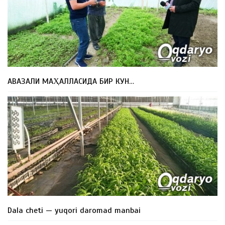
АВАЗАЛИ МАҲАЛЛАСИДА БИР КУН…
Dala cheti — yuqori daromad manbai