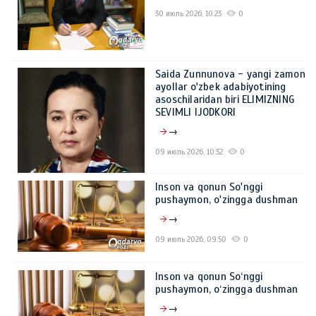
30 июль 2026, 10:23
0
Saida Zunnunova - yangi zamon
ayollar o'zbek adabiyotining
asoschilaridan biri ELIMIZNING
SEVIMLI IJODKORI
→
09 июль 2026, 10:32
0
Inson va qonun So'nggi
pushaymon, o'zingga dushman
→
09 июль 2026, 09:50
0
Inson va qonun So‘nggi
pushaymon, o‘zingga dushman
→