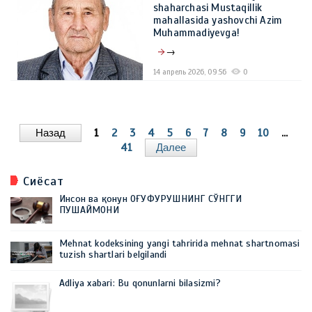
shaharchasi Mustaqillik
mahallasida yashovchi Azim
Muhammadiyevga!
→
14 апрель 2026, 09:56
0
Назад
1
2
3
4
5
6
7
8
9
10
...
41
Далее
Сиёсат
Инсон ва қонун ОҒУФУРУШНИНГ СЎНГГИ
ПУШАЙМОНИ
Mehnat kodeksining yangi tahririda mehnat shartnomasi
tuzish shartlari belgilandi
Adliya xabari: Bu qonunlarni bilasizmi?