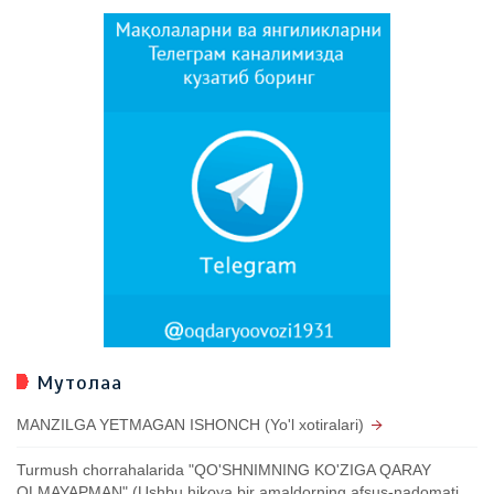
Мутолаа
MANZILGA YETMAGAN ISHONCH (Yo'l xotiralari)
Turmush chorrahalarida "QO'SHNIMNING KO'ZIGA QARAY
OLMAYAPMAN" (Ushbu hikoya bir amaldorning afsus-nadomati