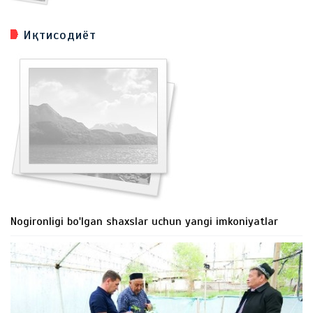
Иқтисодиёт
Nogironligi bo'lgan shaxslar uchun yangi imkoniyatlar