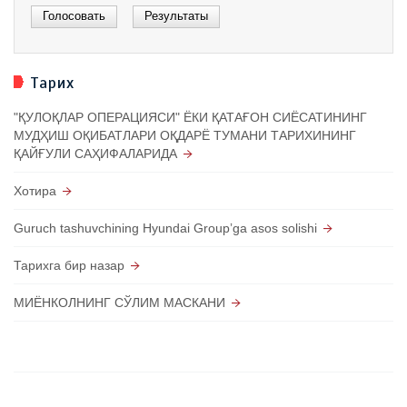
Тарих
"ҚУЛОҚЛАР ОПЕРАЦИЯСИ" ЁКИ ҚАТАҒОН СИЁСАТИНИНГ
МУДҲИШ ОҚИБАТЛАРИ ОҚДАРЁ ТУМАНИ ТАРИХИНИНГ
ҚАЙҒУЛИ САҲИФАЛАРИДА
Хотира
Guruch tashuvchining Hyundai Groupʼga asos solishi
Тарихга бир назар
МИЁНКОЛНИНГ СЎЛИМ МАСКАНИ