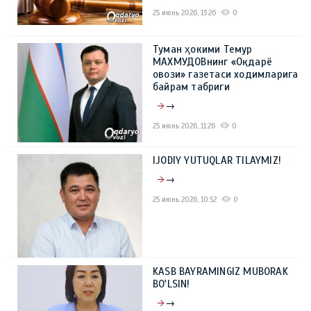
25 июнь 2026, 13:26
0
Туман ҳокими Темур
МАХМУДОВнинг «Оқдарё
овози» газетаси ходимларига
байрам табриги
→
25 июнь 2026, 11:26
0
IJODIY YUTUQLAR TILAYMIZ!
→
25 июнь 2026, 10:52
0
KASB BAYRAMINGIZ MUBORAK
BO'LSIN!
→