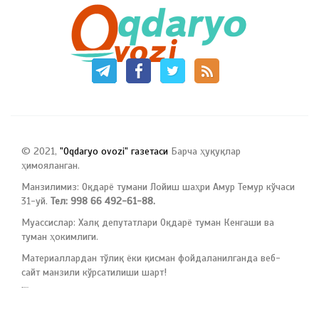
© 2021,
"Oqdaryo ovozi" газетаси
Барча ҳуқуқлар
ҳимояланган.
Манзилимиз: Оқдарё тумани Лойиш шаҳри Амур Темур кўчаси
31-уй.
Тел: 998 66 492-61-88.
Муассислар: Халқ депутатлари Оқдарё туман Кенгаши ва
туман ҳокимлиги.
Материаллардан тўлиқ ёки қисман фойдаланилганда веб-
сайт манзили кўрсатилиши шарт!
русские сериалы