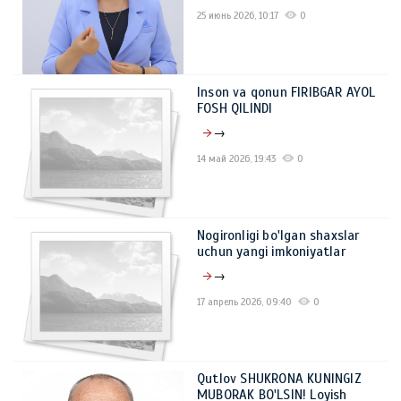
25 июнь 2026, 10:17
0
Inson va qonun FIRIBGAR AYOL
FOSH QILINDI
→
14 май 2026, 19:43
0
Nogironligi bo'lgan shaxslar
uchun yangi imkoniyatlar
→
17 апрель 2026, 09:40
0
Qutlov SHUKRONA KUNINGIZ
MUBORAK BO'LSIN! Loyish