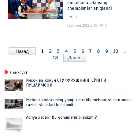
musobaqasida yangi
chempionlar aniqlandi
→
15 апрель 2025, 14:55
0
Назад
1
2
3
4
5
6
7
8
9
10
...
18
Далее
Сиёсат
Инсон ва қонун ОҒУФУРУШНИНГ СЎНГГИ
ПУШАЙМОНИ
Mehnat kodeksining yangi tahririda mehnat shartnomasi
tuzish shartlari belgilandi
Adliya xabari: Bu qonunlarni bilasizmi?