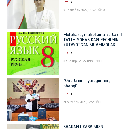
→
01 декабрь 2025, 09:22
0
Mulohaza, muhokama va taklif
TA'LIM SOHASIDAGI YECHIMINI
KUTAYOTGAN MUAMMOLAR
→
07 ноябрь 2025, 09:41
0
“Ona tilim – yuragimning
ohangi”
→
21 октябрь 2025, 12:32
0
SHARAFLI KASBIMIZNI