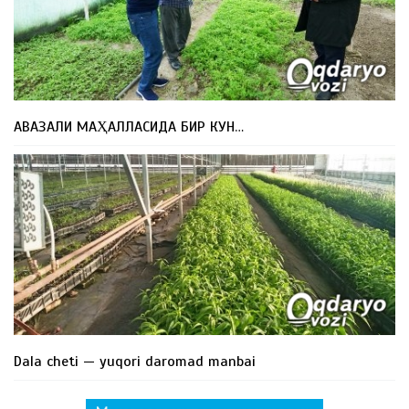
АВАЗАЛИ МАҲАЛЛАСИДА БИР КУН…
Dala cheti — yuqori daromad manbai