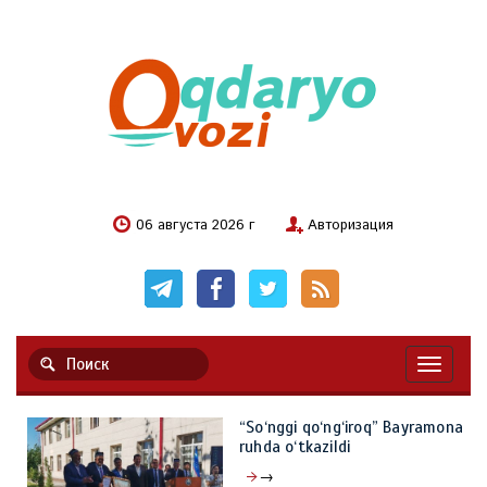
06 августа 2026 г
Авторизация
Навигац
“So‘nggi qo‘ng‘iroq” Bayramona
ruhda o‘tkazildi
→