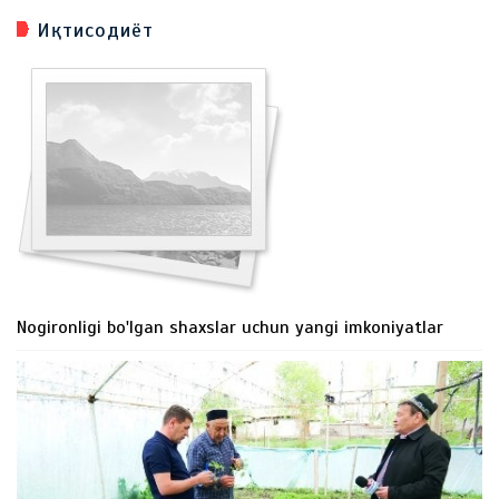
Иқтисодиёт
Nogironligi bo'lgan shaxslar uchun yangi imkoniyatlar