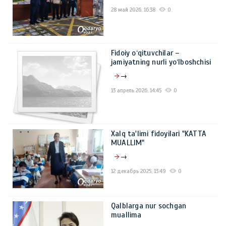
28 май 2026, 16:38
0
Fidoiy o‘qituvchilar –
jamiyatning nurli yo‘lboshchisi
→
13 апрель 2026, 14:45
0
Xalq ta'limi fidoyilari "KATTA
MUALLIM"
→
12 декабрь 2025, 13:49
0
Qalblarga nur sochgan
muallima