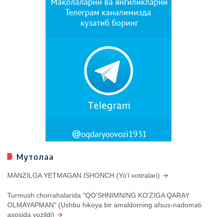
Мутолаа
MANZILGA YETMAGAN ISHONCH (Yo'l xotiralari)
Turmush chorrahalarida "QO'SHNIMNING KO'ZIGA QARAY
OLMAYAPMAN" (Ushbu hikoya bir amaldorning afsus-nadomati
asosida yozildi)