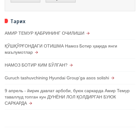
Тарих
АМИР ТЕМУР ҚАБРИНИНГ ОЧИЛИШИ
ҚЎШҚЎРҒОНДАГИ ОТИШМА Намоз Ботир ҳақида янги
маълумотлар
НАМОЗ БОТИР КИМ БЎЛГАН?
Guruch tashuvchining Hyundai Groupʼga asos solishi
9 апрель - йирик давлат арбоби, буюк саркарда Амир Темур
таваллуд топган кун ДУНЁНИ ЛОЛ ҚОЛДИРГАН БУЮК
САРКАРДА