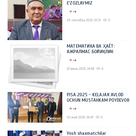
E'ZOZLAYMIZ
→
29 сентябрь 2025, 10:15
0
МАТЕМАТИКА ВА ҲАЁТ:
АЖРАЛМАС БОҒЛИҚЛИК
→
13 июнь 2025, 14:58
0
PISA 2025 - KELAJAK AVLOD
UCHUN MUSTAHKAM POYDEVOR
→
02 май 2025, 16:47
0
Yosh shaxmatchilar