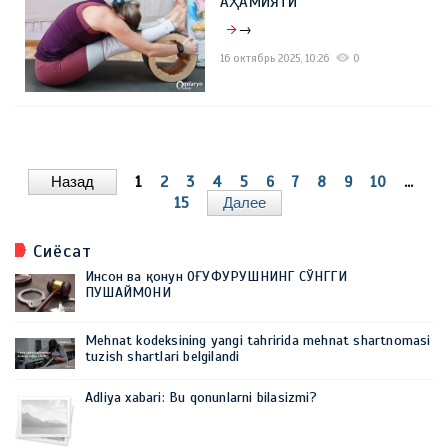
АҲАМИЯТИ
→
16 октябрь 2025, 10:26
0
Назад
1
2
3
4
5
6
7
8
9
10
...
15
Далее
Сиёсат
Инсон ва қонун ОҒУФУРУШНИНГ СЎНГГИ
ПУШАЙМОНИ
Mehnat kodeksining yangi tahririda mehnat shartnomasi
tuzish shartlari belgilandi
Adliya xabari: Bu qonunlarni bilasizmi?