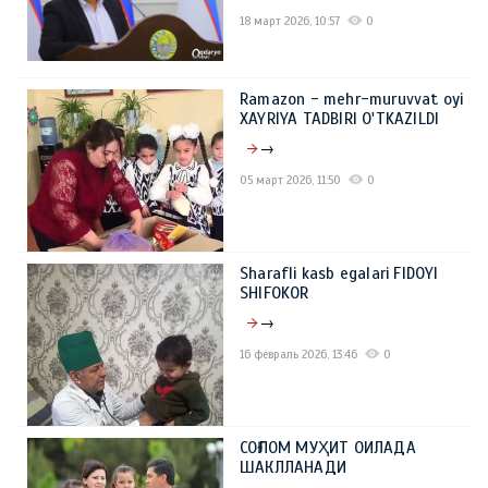
18 март 2026, 10:57
0
Ramazon - mehr-muruvvat oyi
XAYRIYA TADBIRI O'TKAZILDI
→
05 март 2026, 11:50
0
Sharafli kasb egalari FIDOYI
SHIFOKOR
→
16 февраль 2026, 13:46
0
СОҒЛОМ МУҲИТ ОИЛАДА
ШАКЛЛАНАДИ