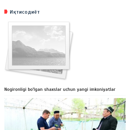
Иқтисодиёт
Nogironligi bo'lgan shaxslar uchun yangi imkoniyatlar