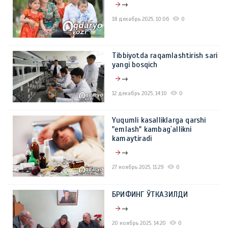
→
18 декабрь 2025, 10:06
0
Tibbiyotda raqamlashtirish sari
yangi bosqich
→
12 декабрь 2025, 14:10
0
Yuqumli kasalliklarga qarshi
"emlash" kambag`allikni
kamaytiradi
→
27 ноябрь 2025, 11:29
0
БРИФИНГ ЎТКАЗИЛДИ
→
20 ноябрь 2025, 14:20
0