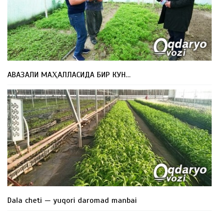
АВАЗАЛИ МАҲАЛЛАСИДА БИР КУН…
Dala cheti — yuqori daromad manbai