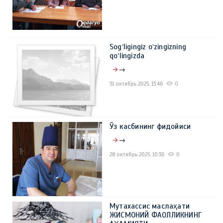
Sog‘ligingiz o‘zingizning
qo‘lingizda
→
31 октябрь 2025, 13:46
0
Ўз касбининг фидойиси
→
28 октябрь 2025, 10:36
0
Мутахассис маслаҳати
ЖИСМОНИЙ ФАОЛЛИКНИНГ