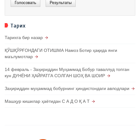
Тарих
Тарихга бир назар
ҚЎШҚЎРҒОНДАГИ ОТИШМА Намоз Ботир ҳақида янги
маълумотлар
14 февраль - Заҳириддин Муҳаммад Бобур таваллуд топган
кун ДУНЁНИ ҲАЙРАТГА СОЛГАН ШОҲ ВА ШОИР
Заҳириддин муҳаммад бобурнинг ҳиндистондаги авлодлари
Машҳур кишилар ҳаётидан С А Д О Қ А Т