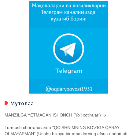
Мутолаа
MANZILGA YETMAGAN ISHONCH (Yo'l xotiralari)
Turmush chorrahalarida "QO'SHNIMNING KO'ZIGA QARAY
OLMAYAPMAN" (Ushbu hikoya bir amaldorning afsus-nadomati