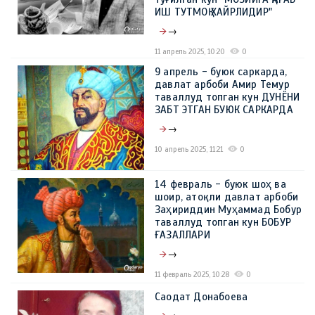
ИШ ТУТМОҚ ХАЙРЛИДИР"
→
11 апрель 2025, 10:20
0
9 апрель - буюк саркарда,
давлат арбоби Амир Темур
таваллуд топган кун ДУНЁНИ
ЗАБТ ЭТГАН БУЮК САРКАРДА
→
10 апрель 2025, 11:21
0
14 февраль - буюк шоҳ ва
шоир, атоқли давлат арбоби
Заҳириддин Муҳаммад Бобур
таваллуд топган кун БОБУР
ҒАЗАЛЛАРИ
→
11 февраль 2025, 10:28
0
Саодат Донабоева