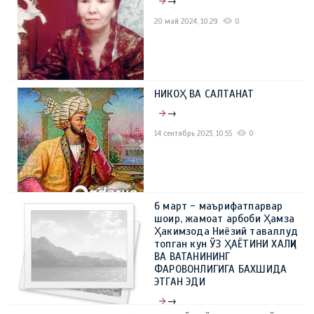
→
20 май 2024, 10:29
0
НИКОҲ ВА САЛТАНАТ
→
14 сентябрь 2023, 10:55
0
6 март - маърифатпарвар
шоир, жамоат арбоби Ҳамза
Ҳакимзода Ниёзий таваллуд
топган кун ЎЗ ҲАЁТИНИ ХАЛҚИ
ВА ВАТАНИНИНГ
ФАРОВОНЛИГИГА БАХШИДА
ЭТГАН ЭДИ
→