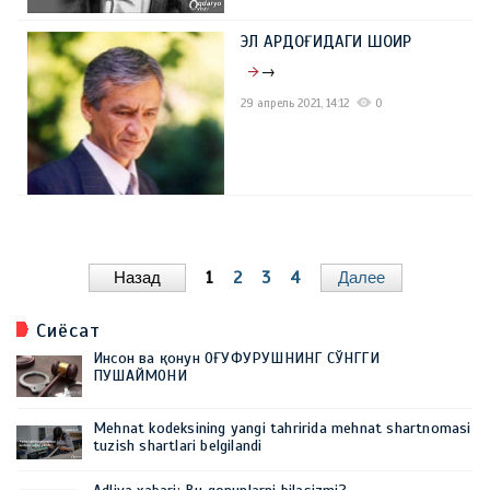
ЭЛ АРДОҒИДАГИ ШОИР
→
29 апрель 2021, 14:12
0
Назад
1
2
3
4
Далее
Сиёсат
Инсон ва қонун ОҒУФУРУШНИНГ СЎНГГИ
ПУШАЙМОНИ
Mehnat kodeksining yangi tahririda mehnat shartnomasi
tuzish shartlari belgilandi