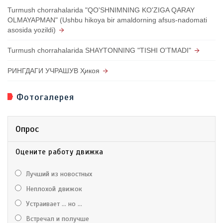
Turmush chorrahalarida "QO'SHNIMNING KO'ZIGA QARAY
OLMAYAPMAN" (Ushbu hikoya bir amaldorning afsus-nadomati
asosida yozildi)
Turmush chorrahalarida SHAYTONNING "TISHI O'TMADI"
РИНГДАГИ УЧРАШУВ Ҳикоя
Фотогалерея
Опрос
Оцените работу движка
Лучший из новостных
Неплохой движок
Устраивает ... но ...
Встречал и получше