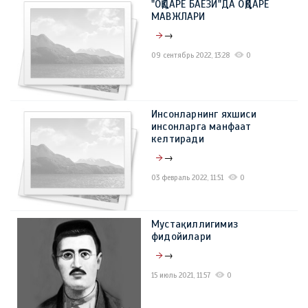
"OҚДАРЁ БАЁЗИ"ДА ОҚДАРЁ
09 март 2023, 11:41
0
МАВЖЛАРИ
→
09 сентябрь 2022, 13:28
0
Инсонларнинг яхшиси
инсонларга манфаат
келтиради
→
03 февраль 2022, 11:51
0
Мустақиллигимиз
фидойилари
→
15 июль 2021, 11:57
0