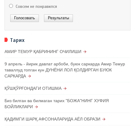
Совсем не понравился
Тарих
АМИР ТЕМУР ҚАБРИНИНГ ОЧИЛИШИ
9 апрель - йирик давлат арбоби, буюк саркарда Амир Темур
таваллуд топган кун ДУНЁНИ ЛОЛ ҚОЛДИРГАН БУЮК
САРКАРДА
ҚЎШҚЎРҒОНДАГИ ОТИШМА
Биз билган ва билмаган тарих "БОЖА"НИНГ ХУФИЯ
БОЙЛИКЛАРИ
ҚАДИМГИ ШАРҚ АФСОНАЛАРИДА АЁЛ ОБРАЗИ