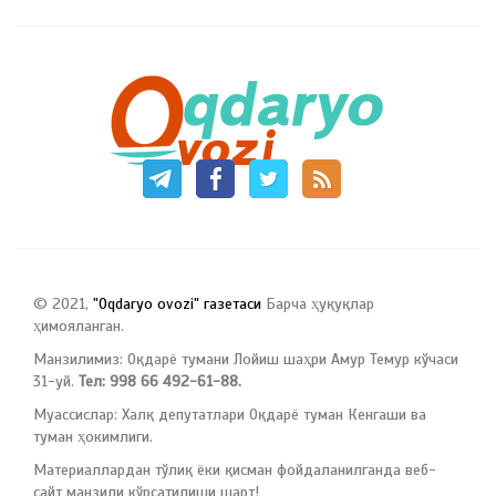
© 2021,
"Oqdaryo ovozi" газетаси
Барча ҳуқуқлар
ҳимояланган.
Манзилимиз: Оқдарё тумани Лойиш шаҳри Амур Темур кўчаси
31-уй.
Тел: 998 66 492-61-88.
Муассислар: Халқ депутатлари Оқдарё туман Кенгаши ва
туман ҳокимлиги.
Материаллардан тўлиқ ёки қисман фойдаланилганда веб-
сайт манзили кўрсатилиши шарт!