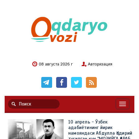
08 августа 2026 г
Авторизация
Навигац
10 апрель - Ўзбек
адабиётининг йирик
намояндаси Абдулла Қодирий
туғилган кун "МОЗИЙГА ҚАРАБ