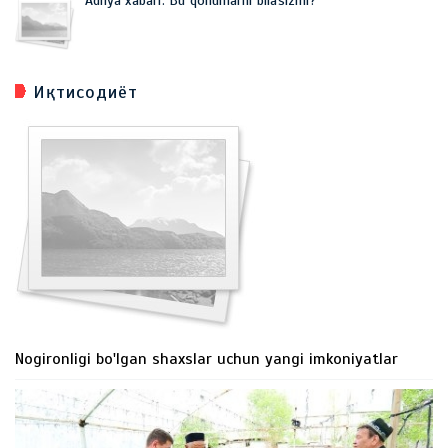
Adliya xabari: Bu qonunlarni bilasizmi?
Иқтисодиёт
Nogironligi bo'lgan shaxslar uchun yangi imkoniyatlar