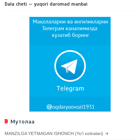
Dala cheti — yuqori daromad manbai
Мутолаа
MANZILGA YETMAGAN ISHONCH (Yo'l xotiralari)